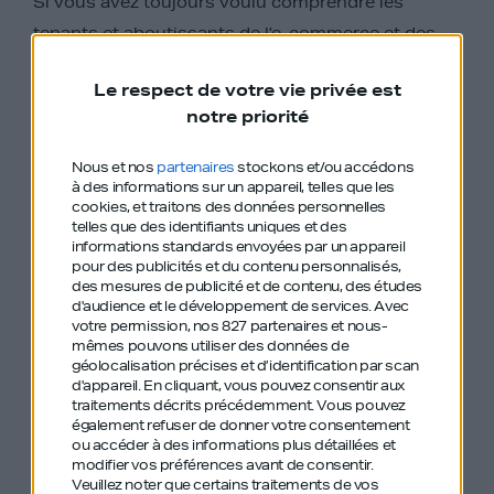
Si vous avez toujours voulu comprendre les
tenants et aboutissants de l’e-commerce et des
rachats d’entreprises, cet épisode avec Karine
Le respect de votre vie privée est
Schrenzel, peut-être la meilleure dans son
notre priorité
domaine, est fait pour vous.
Nous et nos
partenaires
stockons et/ou accédons
Appuyez sur « lecture » et plongez dans le monde
à des informations sur un appareil, telles que les
fascinant de l’e-commerce, des acquisitions
cookies, et traitons des données personnelles
telles que des identifiants uniques et des
d’entreprises et des stratégies de croissance
informations standards envoyées par un appareil
pour des publicités et du contenu personnalisés,
des mesures de publicité et de contenu, des études
d'audience et le développement de services.
Avec
votre permission, nos 827 partenaires et nous-
mêmes pouvons utiliser des données de
géolocalisation précises et d’identification par scan
On a cité avec
d'appareil. En cliquant, vous pouvez consentir aux
traitements décrits précédemment. Vous pouvez
Karine plusieurs
également refuser de donner votre consentement
ou accéder à des informations plus détaillées et
anciens épisodes
modifier vos préférences avant de consentir.
Veuillez noter que certains traitements de vos