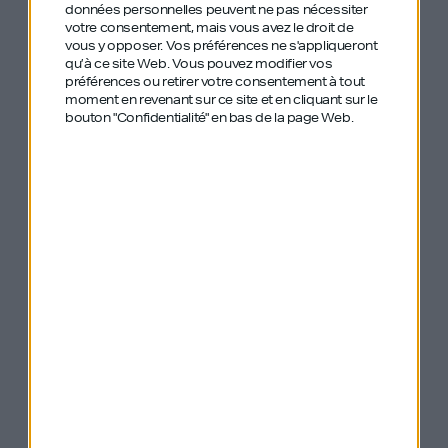
de GDIY :
données personnelles peuvent ne pas nécessiter
votre consentement, mais vous avez le droit de
vous y opposer. Vos préférences ne s'appliqueront
qu’à ce site Web. Vous pouvez modifier vos
préférences ou retirer votre consentement à tout
#324 – Antoine Freysz – La méthode pour
moment en revenant sur ce site et en cliquant sur le
bouton "Confidentialité" en bas de la page Web.
s’entourer des meilleurs
#352 – Juliette Lévy – Oh My Cream ! – Se
mesurer aux géants de la beauté, casser
les codes des DNVB, et tout rafler
#205 – Franck Ladouce – 1,5 million de
CA en huit mois avec des produits bios et
innovants
#127 Paul Lê – De la résilience, de
l’honnêteté et du travail pour réussir big
time