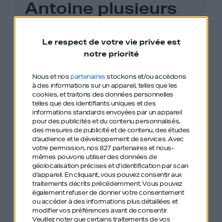
Antoine plusieurs
anciens épisodes
de GDIY :
Le respect de votre vie privée est
notre priorité
Nous et nos
partenaires
stockons et/ou accédons
#99 – Antoine Freysz – Comment être le
à des informations sur un appareil, telles que les
cookies, et traitons des données personnelles
The Voice des entrepreneurs ?
telles que des identifiants uniques et des
informations standards envoyées par un appareil
pour des publicités et du contenu personnalisés,
#284 – Pierre-Edouard Stérin – Milliardaire
des mesures de publicité et de contenu, des études
et saint dans une même vie
d'audience et le développement de services.
Avec
votre permission, nos 827 partenaires et nous-
mêmes pouvons utiliser des données de
#70 – Romain Paillard – Troquer sa robe
géolocalisation précises et d’identification par scan
d'appareil. En cliquant, vous pouvez consentir aux
d’avocat contre 32 campus à travers le
traitements décrits précédemment. Vous pouvez
monde
également refuser de donner votre consentement
ou accéder à des informations plus détaillées et
modifier vos préférences avant de consentir.
Sami Terki – Quitter le Celsa, se former via
Veuillez noter que certains traitements de vos