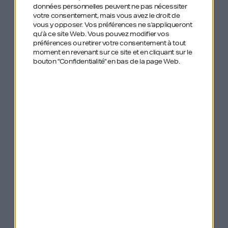
données personnelles peuvent ne pas nécessiter
des masterclass et devenir entrepreneur à
votre consentement, mais vous avez le droit de
20 ans
vous y opposer. Vos préférences ne s'appliqueront
qu’à ce site Web. Vous pouvez modifier vos
préférences ou retirer votre consentement à tout
#252 – Michaël Benabou – L’autre
moment en revenant sur ce site et en cliquant sur le
bouton "Confidentialité" en bas de la page Web.
fondateur de Veepee qui s’est émancipé
pour créer son empire
#200 – Tristan Vyskoc – Dépasser ses
limites, courir à s’en faire péter le cœur
#136 – Maxime Legardez – Entreprendre
sans peur, travailler à fond, révolutionner
un marché que tu ne connais pas
#242 – Camille Morvan – Mieux recruter,
de manière scientifique et ludique et sans
CV