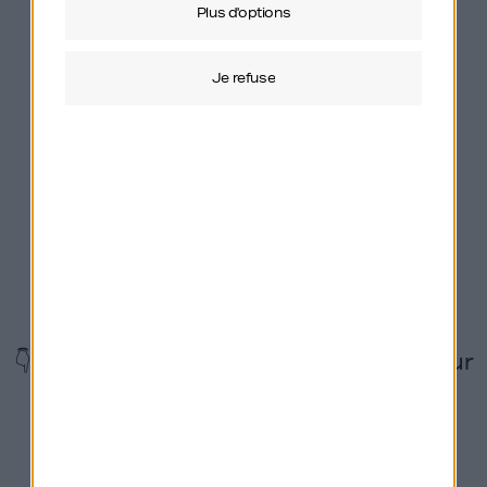
plus d'options
La musique du générique vous plaît ?
Merci
Morgan Prudhomme
! Contactez-le sûr
je refuse
:
https://studio-module.com
.
Vous souhaitez sponsoriser Génération Do It
Yourself ou nous proposer un partenariat ?
Contactez mon label
Orso Media
via
ce
formulaire
.
👇 Suivez également le podcast GDIY sur
les réseaux !