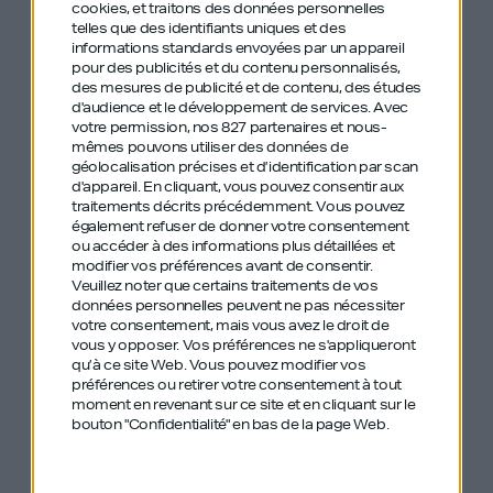
cookies, et traitons des données personnelles
partir et rebondir
telles que des identifiants uniques et des
informations standards envoyées par un appareil
pour des publicités et du contenu personnalisés,
#37 Romain Dessal – TTSO – softpower :
des mesures de publicité et de contenu, des études
d'audience et le développement de services.
Avec
l’homme qui murmure dans la boite mail
votre permission, nos 827 partenaires et nous-
des décideurs
mêmes pouvons utiliser des données de
géolocalisation précises et d’identification par scan
d'appareil. En cliquant, vous pouvez consentir aux
#46 Tigrane Seydoux – BIG MAMMA –
traitements décrits précédemment. Vous pouvez
également refuser de donner votre consentement
Comment importer l’Italie à Paris ?
ou accéder à des informations plus détaillées et
modifier vos préférences avant de consentir.
#81 Jacques Antoine Granjon – VEEPEE –
Veuillez noter que certains traitements de vos
données personnelles peuvent ne pas nécessiter
l’aventure, l’hypercroissance, les marques
votre consentement, mais vous avez le droit de
vous y opposer. Vos préférences ne s'appliqueront
et l’instinct
qu’à ce site Web. Vous pouvez modifier vos
préférences ou retirer votre consentement à tout
#131 Jade Francine – WeMaintain –
moment en revenant sur ce site et en cliquant sur le
bouton "Confidentialité" en bas de la page Web.
Quitter le droit pour réparer des
ascenseurs, un marché à 35 milliards