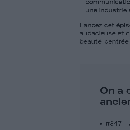
communication
une industrie 
Lancez cet épis
audacieuse et c
beauté, centrée s
On a c
ancie
#347 –