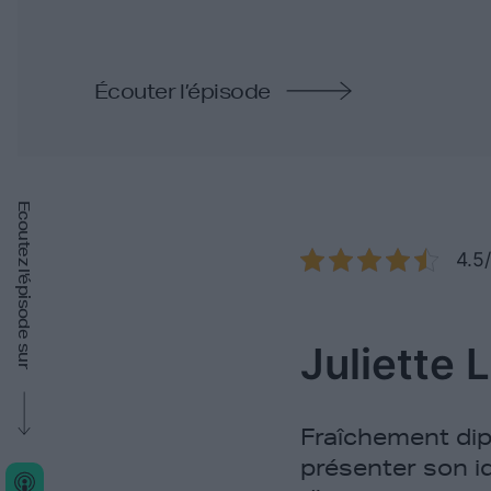
Écouter l’épisode
Ecoutez l'épisode sur
4.5
Juliette 
Fraîchement di
présenter son i