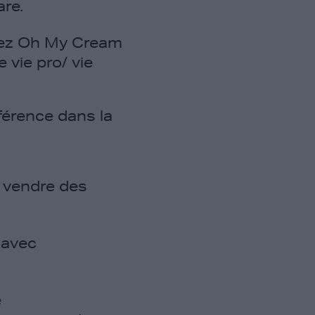
re.
chez Oh My Cream
e vie pro/ vie
érence dans la
 vendre des
 avec
e