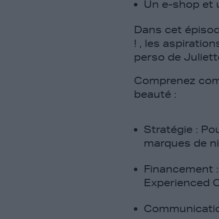
Un e-shop et 
Dans cet épisod
! , les aspiratio
perso de Juliet
Comprenez comm
beauté :
Stratégie :
Pou
marques de ni
Financement :
Experienced C
Communication