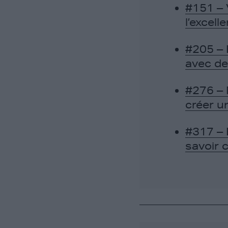
#151 – 
l’excell
#205 – 
avec de
#276 – 
créer u
#317 –
savoir 