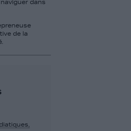
 naviguer dans
repreneuse
ive de la
é.
s
iatiques,