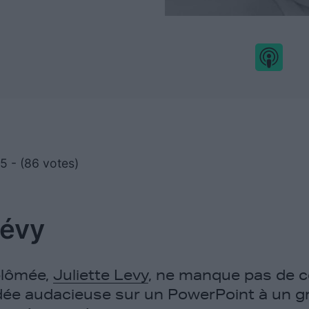
/5 - (86 votes)
Lévy
plômée,
Juliette Levy
, ne manque pas de 
dée audacieuse sur un PowerPoint à un g