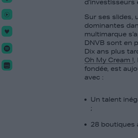
d’investisseurs
Sur ses slides,
dominantes dans 
multimarque s’a
DNVB sont en p
Dix ans plus tar
Oh My Cream !
,
fondée, est aujo
avec :
Un talent iné
;
28 boutiques à