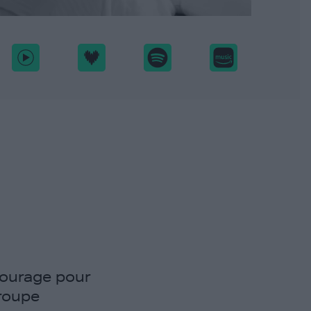
courage pour
roupe