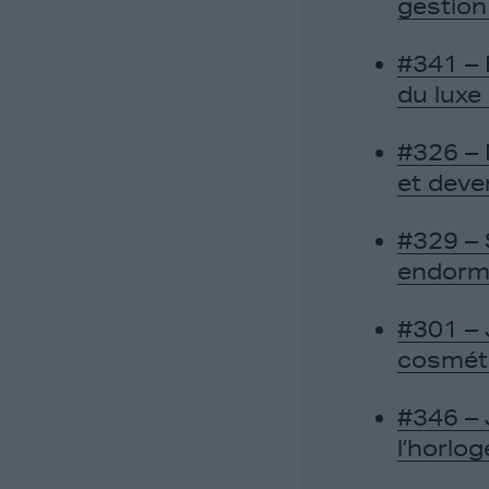
gestion
#341 – 
du luxe
#326 – 
et deve
#329 – 
endorm
#301 – 
cosméti
#346 – 
l’horlog