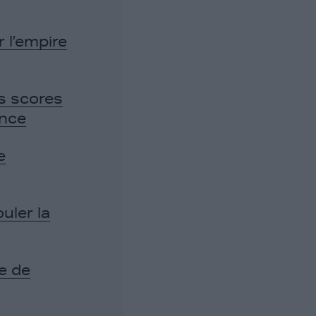
 l’empire
s scores
ance
e
uler la
e de