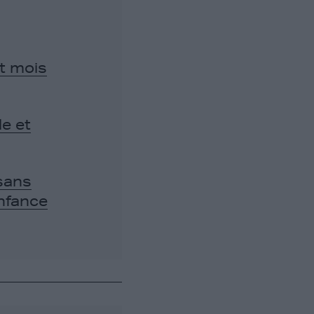
it mois
e et
sans
enfance