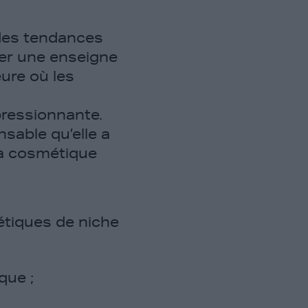
 des tendances
cer une enseigne
ure où les
pressionnante.
nsable qu’elle a
 la cosmétique
étiques de niche
que ;