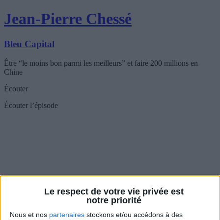
Jean-Pierre Chessé
Bleu Capital
Être “le moins bon parmi les meilleurs” et faire 200 millions en
Chine
Écouter
Écouter l’épisode
Le respect de votre vie privée est
notre priorité
Nous et nos
partenaires
stockons et/ou accédons à des