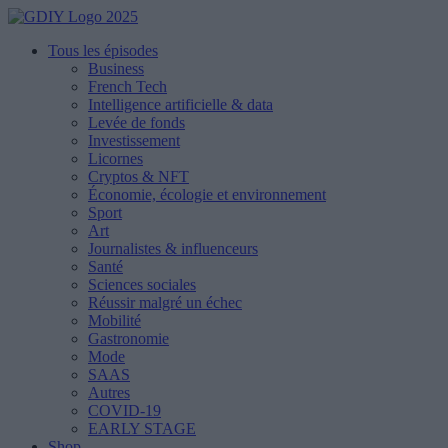
Tous les épisodes
Business
French Tech
Intelligence artificielle & data
Levée de fonds
Investissement
Licornes
Cryptos & NFT
Économie, écologie et environnement
Sport
Art
Journalistes & influenceurs
Santé
Sciences sociales
Réussir malgré un échec
Mobilité
Gastronomie
Mode
SAAS
Autres
COVID-19
EARLY STAGE
Shop