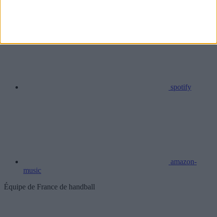
deezer
spotify
amazon-
music
Équipe de France de handball