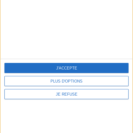
youtube-
music
J'ACCEPTE
PLUS D'OPTIONS
deezer
JE REFUSE
spotify