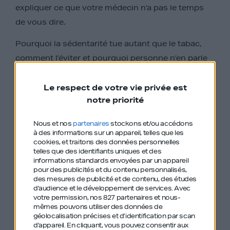
expliquer ce que votre médecin n’a pas le temps
de vous dire.
Pourquoi la sédentarité tue autant que le tabac,
comment l’éviter et pourquoi personne n’en parle
vraiment. Ce que le Covid a changé dans notre
rapport à la prévention. Comment l’IA va changer
Le respect de votre vie privée est
notre priorité
la médecine et ce qu’elle ne remplacera jamais et
pourquoi les personnes les plus malades sont
Nous et nos
partenaires
stockons et/ou accédons
celles que les médias ciblent le moins.
à des informations sur un appareil, telles que les
cookies, et traitons des données personnelles
Un épisode avec l’un des rares médecins qui a
telles que des identifiants uniques et des
informations standards envoyées par un appareil
compris que l’information de santé est un enjeu de
pour des publicités et du contenu personnalisés,
des mesures de publicité et de contenu, des études
santé publique à part entière.
d'audience et le développement de services.
Avec
votre permission, nos 827 partenaires et nous-
Vous pouvez contacter Michel sur
Instagram
.
mêmes pouvons utiliser des données de
géolocalisation précises et d’identification par scan
d'appareil. En cliquant, vous pouvez consentir aux