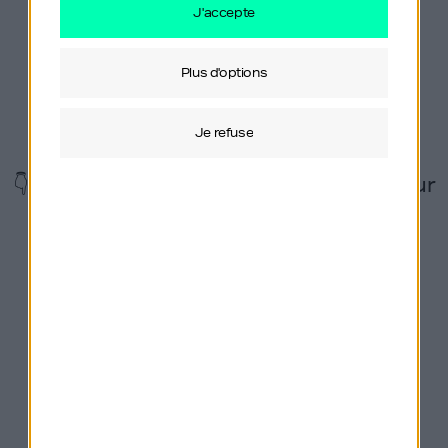
j'accepte
Vous souhaitez sponsoriser Génération Do
It Yourself ou nous proposer un
plus d'options
partenariat ?
Contactez mon label Orso
Media via
ce formulaire
.
je refuse
👇 Suivez également le podcast GDIY sur
les réseaux !
Derniers épisodes