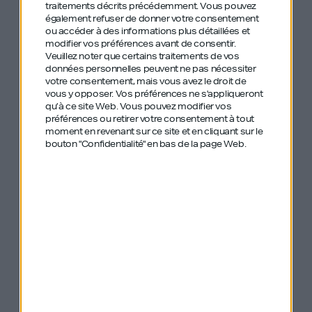
traitements décrits précédemment. Vous pouvez
également refuser de donner votre consentement
ou accéder à des informations plus détaillées et
modifier vos préférences avant de consentir.
Veuillez noter que certains traitements de vos
données personnelles peuvent ne pas nécessiter
Les anciens
votre consentement, mais vous avez le droit de
vous y opposer. Vos préférences ne s'appliqueront
qu’à ce site Web. Vous pouvez modifier vos
épisodes de GDIY
préférences ou retirer votre consentement à tout
moment en revenant sur ce site et en cliquant sur le
mentionnés :
bouton "Confidentialité" en bas de la page Web.
#528 – Kenneth Schlenker – Opal –
Reprenez le contrôle de votre attention
#524 – Vincent Clerc – XV de France,
McDonald’s – L’incroyable destin d’un
Grenoblois besogneux