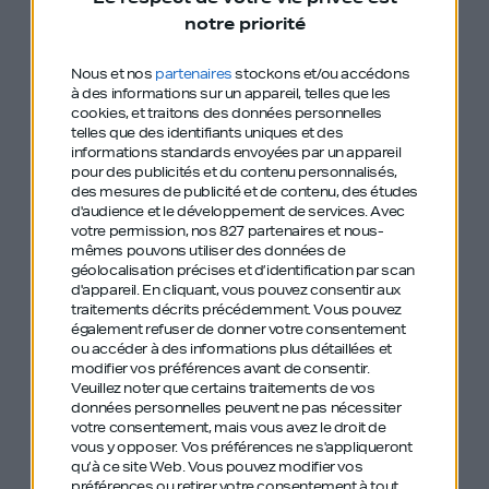
notre priorité
Comment appréhender la pression et s’en servir
comme moteur
Nous et nos
partenaires
stockons et/ou accédons
à des informations sur un appareil, telles que les
cookies, et traitons des données personnelles
Son plan pour monter un empire de la
telles que des identifiants uniques et des
restauration
informations standards envoyées par un appareil
pour des publicités et du contenu personnalisés,
des mesures de publicité et de contenu, des études
Découvrez un homme qui a marqué à jamais le
d'audience et le développement de services.
Avec
votre permission, nos 827 partenaires et nous-
plus prestigieux championnat de rugby du monde
mêmes pouvons utiliser des données de
et qui s’attaque avec la même détermination au
géolocalisation précises et d’identification par scan
d'appareil. En cliquant, vous pouvez consentir aux
monde de la restauration.
traitements décrits précédemment. Vous pouvez
également refuser de donner votre consentement
Vous pouvez contacter Vincent sur
LinkedIn
et
ou accéder à des informations plus détaillées et
modifier vos préférences avant de consentir.
Instagram
.
Veuillez noter que certains traitements de vos
données personnelles peuvent ne pas nécessiter
votre consentement, mais vous avez le droit de
vous y opposer. Vos préférences ne s'appliqueront
qu’à ce site Web. Vous pouvez modifier vos
préférences ou retirer votre consentement à tout