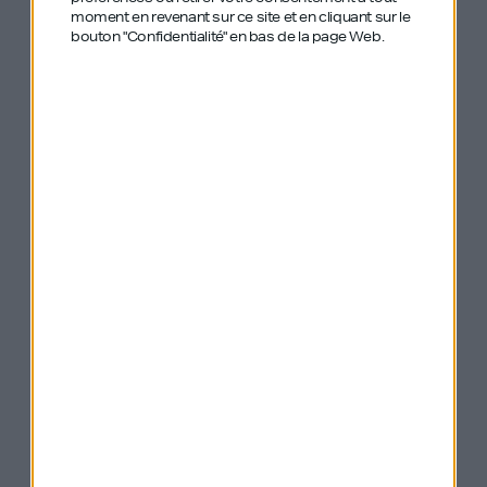
moment en revenant sur ce site et en cliquant sur le
bouton "Confidentialité" en bas de la page Web.
Les anciens
épisodes de GDIY
mentionnés :
Romain Grosjean – Pilote de F1 & d’Indycar
– L’adrénaline, la vitesse, la mort, le retour
à la vie
#137 – Yannick Noah – Tennisman,
chanteur et humanitaire – Parler
doucement pour se faire entendre fort
#463 – Nicolas Spiess (Running Addict) –