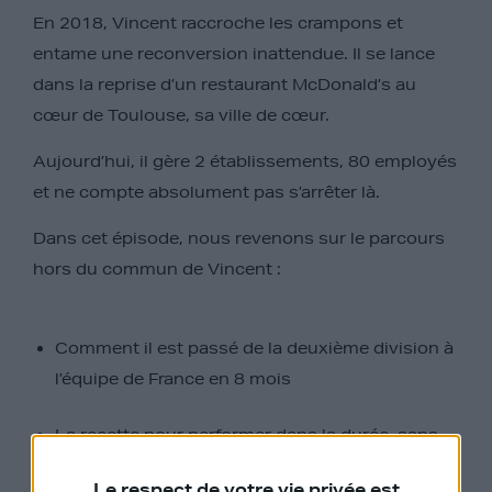
En 2018, Vincent raccroche les crampons et
entame une reconversion inattendue. Il se lance
dans la reprise d’un restaurant McDonald’s au
cœur de Toulouse, sa ville de cœur.
Aujourd’hui, il gère 2 établissements, 80 employés
et ne compte absolument pas s’arrêter là.
Dans cet épisode, nous revenons sur le parcours
hors du commun de Vincent :
Comment il est passé de la deuxième division à
l’équipe de France en 8 mois
La recette pour performer dans la durée, sans
enchaîner les blessures
Le respect de votre vie privée est