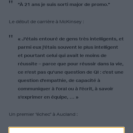
“À 21 ans je suis sorti major de promo.”
Le début de carrière à McKinsey :
« J’étais entouré de gens très intelligents, et
parmi eux j’étais souvent le plus intelligent
et pourtant celui qui avait le moins de
réussite – parce que pour réussir dans la vie,
ce n’est pas qu’une question de QI : c’est une
question d’empathie, de capacité à
communiquer à l’oral ou à l’écrit, à savoir
s’exprimer en équipe, … »
Un premier “échec” à Aucland :
« J’avais une arrogance incroyable […] :