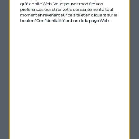
Yourself est sur
It Yourself est
It Yourself est
qu’à ce site Web. Vous pouvez modifier vos
préférences ou retirer votre consentement à tout
Apple Podcast
sur Spotify
sur Deezer
moment en revenant sur ce site et en cliquant sur le
bouton "Confidentialité" en bas de la page Web.
Un renversement de situation à Zingy :
« J’ai raté la paie pendant 4,5 mois – on est
passé de 27 personnes à 7 personnes
puisque quand on arrête de payer les gens :