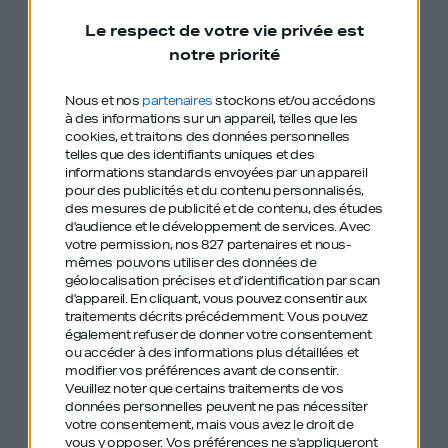
eBay m’a offert, avant que je lève des fonds
Le respect de votre vie privée est
auprès de Bernard Arnault, 20M$, j’avais
notre priorité
75% de la boîte, j’avais 24 ans, j’allais gagner
Nous et nos
partenaires
stockons et/ou accédons
15M$ alors que la boîte existait depuis 4
à des informations sur un appareil, telles que les
mois. »
cookies, et traitons des données personnelles
telles que des identifiants uniques et des
informations standards envoyées par un appareil
pour des publicités et du contenu personnalisés,
“J’avais pas fait ça pour l’argent, j’ai refusé
des mesures de publicité et de contenu, des études
de vendre…La boîte a éclaté, j’ai presque
d'audience et le développement de services.
Avec
votre permission, nos 827 partenaires et nous-
rien gagné.”
mêmes pouvons utiliser des données de
géolocalisation précises et d’identification par scan
d'appareil. En cliquant, vous pouvez consentir aux
traitements décrits précédemment. Vous pouvez
également refuser de donner votre consentement
ou accéder à des informations plus détaillées et
modifier vos préférences avant de consentir.
Veuillez noter que certains traitements de vos
Le podcast
Le podcast
Le podcast
données personnelles peuvent ne pas nécessiter
votre consentement, mais vous avez le droit de
Génération Do It
Génération Do
Génération Do
vous y opposer. Vos préférences ne s'appliqueront