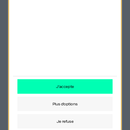
Le Cygne noir – Nassim Nicholas Taleb (en
Français)
Skin in The Game – Nassim Nicholas Taleb
(English)
Skin in The Game – Nassim Nicholas Taleb
(Français)
Le Château de ma mère – Marcel Pagnol
j'accepte
plus d'options
Vous pouvez contacter Philippe sur
je refuse
LinkedIn
.