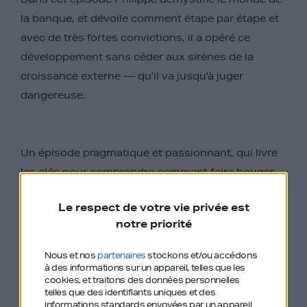
la banque, et dévoile comment étape par étape et
avec de très fortes convictions, il a opéré ce
développement sans céder aux sirènes de la
croissance externe — qu’il va jusqu’à juger
dangereuse.
Un épisode pragmatique et passionnant, qui livre
les clés pour comprendre comment faire bouger
les lignes à grande échelle et explique les rouages
Le respect de votre vie privée est
du système bancaire Français et international.
notre priorité
Nous et nos
partenaires
stockons et/ou accédons
Une masterclass de vision avec l’homme qui,
à des informations sur un appareil, telles que les
cookies, et traitons des données personnelles
jusqu’en mai 2025, fut à la tête du premier
telles que des identifiants uniques et des
informations standards envoyées par un appareil
employeur privé de France.