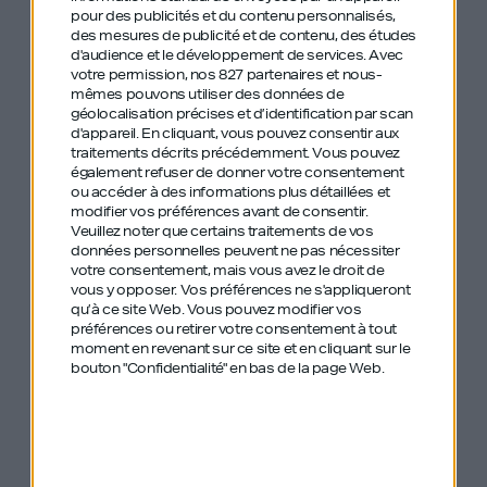
pour des publicités et du contenu personnalisés,
des mesures de publicité et de contenu, des études
d'audience et le développement de services.
Avec
votre permission, nos 827 partenaires et nous-
mêmes pouvons utiliser des données de
géolocalisation précises et d’identification par scan
d'appareil. En cliquant, vous pouvez consentir aux
traitements décrits précédemment. Vous pouvez
également refuser de donner votre consentement
Les anciens
ou accéder à des informations plus détaillées et
modifier vos préférences avant de consentir.
épisodes de GDIY
Veuillez noter que certains traitements de vos
données personnelles peuvent ne pas nécessiter
mentionnés :
votre consentement, mais vous avez le droit de
vous y opposer. Vos préférences ne s'appliqueront
qu’à ce site Web. Vous pouvez modifier vos
préférences ou retirer votre consentement à tout
moment en revenant sur ce site et en cliquant sur le
#460 – Sébastien Bazin – PDG du groupe
bouton "Confidentialité" en bas de la page Web.
Accor – Diriger un groupe coté en bourse
sans ordinateur
#467 – Christel Heydemann – Orange –