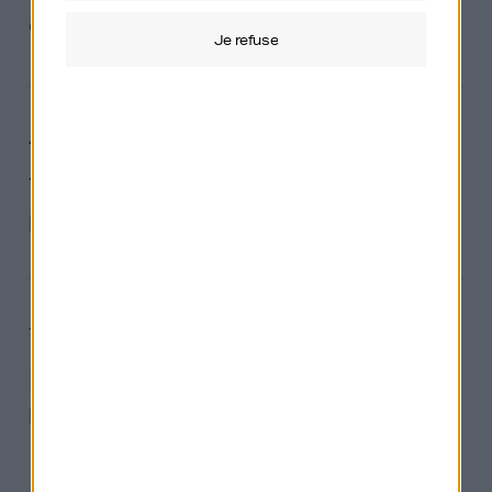
Outils et organisation
je refuse
4 min de lecture
7 conseils magiques pour
promouvoir son podcast.
7 min de lecture
Les meilleurs podcasts à écouter
pour entreprendre en 2020.