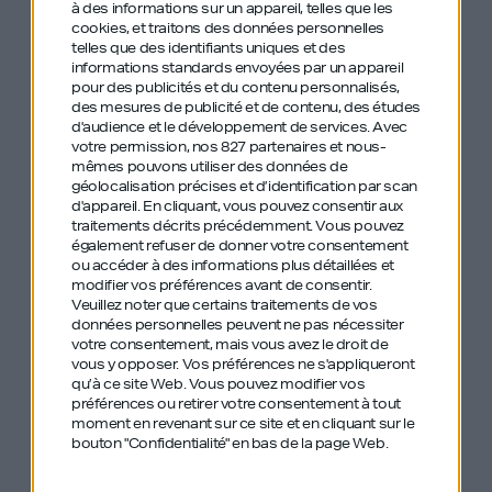
à des informations sur un appareil, telles que les
défaut ? Ne pas avoir cherché à rencontrer Natalie
cookies, et traitons des données personnelles
Portman quand elle était à Harvard avec lui !
telles que des identifiants uniques et des
informations standards envoyées par un appareil
pour des publicités et du contenu personnalisés,
“Je n’ai jamais pris la grosse tête car je n’ai
des mesures de publicité et de contenu, des études
d'audience et le développement de services.
Avec
jamais été le meilleur. J’ai toujours été
votre permission, nos 827 partenaires et nous-
mêmes pouvons utiliser des données de
entouré de gens qui étaient plus intelligents
géolocalisation précises et d’identification par scan
que moi.”
d'appareil. En cliquant, vous pouvez consentir aux
traitements décrits précédemment. Vous pouvez
également refuser de donner votre consentement
Au menu de cet épisode impressionnant : sa
ou accéder à des informations plus détaillées et
modifier vos préférences avant de consentir.
décennie passée chez McKinsey, comment il s’est
Veuillez noter que certains traitements de vos
retrouvé dans le monde des crédits, comment il
données personnelles peuvent ne pas nécessiter
votre consentement, mais vous avez le droit de
finance FinFrog et ses levées de fonds…
vous y opposer. Vos préférences ne s'appliqueront
qu’à ce site Web. Vous pouvez modifier vos
J’ai beaucoup aimé sa simplicité et sa façon
préférences ou retirer votre consentement à tout
moment en revenant sur ce site et en cliquant sur le
d’accompagner ses clients – y compris ceux
bouton "Confidentialité" en bas de la page Web.
auxquels il dit non – m’a beaucoup inspiré (il est