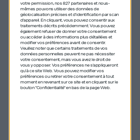
L’enfant terrible de l’horlogerie de luxe
votre permission, nos 827 partenaires et nous-
mêmes pouvons utiliser des données de
géolocalisation précises et d’identification par scan
#388 – Benoît Lemaignan – Verkor – “Pour
d'appareil. En cliquant, vous pouvez consentir aux
traitements décrits précédemment. Vous pouvez
avoir de l’impact climatique il faut aller vite
également refuser de donner votre consentement
et fort”
ou accéder à des informations plus détaillées et
modifier vos préférences avant de consentir.
Veuillez noter que certains traitements de vos
#373 – Benjamin Cardoso – The Polar
données personnelles peuvent ne pas nécessiter
votre consentement, mais vous avez le droit de
Plunge – Faire de son corps une Ferrari
vous y opposer. Vos préférences ne s'appliqueront
qu’à ce site Web. Vous pouvez modifier vos
préférences ou retirer votre consentement à tout
#249 – Frédéric Biousse – Experienced
moment en revenant sur ce site et en cliquant sur le
Capital – Prendre la vie comme une partie
bouton "Confidentialité" en bas de la page Web.
de Monopoly
#341 – Elie Kouby – Experienced Capital –
Se prendre 99 portes et créer l’empire du
luxe accessible