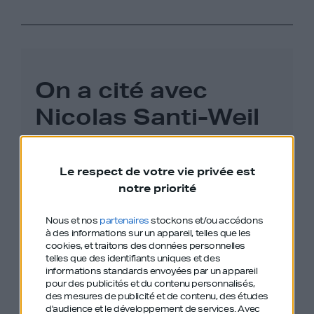
On a cité avec
Nicolas Santi-Weil
plusieurs anciens
épisodes de GDIY :
Le respect de votre vie privée est
notre priorité
Nous et nos
partenaires
stockons et/ou accédons
#328 – Antoine Vey – Avocat Pénaliste –
à des informations sur un appareil, telles que les
Je ne veux pas être entrepreneur, je veux
cookies, et traitons des données personnelles
telles que des identifiants uniques et des
être avocat
informations standards envoyées par un appareil
pour des publicités et du contenu personnalisés,
des mesures de publicité et de contenu, des études
#399 – Edouard Meylan – H. Moser & Cie. –
d'audience et le développement de services.
Avec