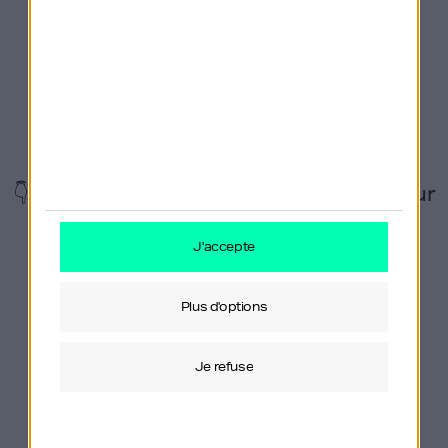
sur :
https://studio-module.com
.
Vous souhaitez sponsoriser Génération Do It
Yourself ou nous proposer un partenariat ?
Contactez mon label Orso Media via
ce formulaire
.
👇 Suivez également le podcast GDIY sur
les réseaux !
j'accepte
plus d'options
je refuse
Derniers épisodes