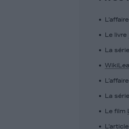
L’affair
Le livre
La séri
WikiLe
L’affair
La séri
Le film
L’articl