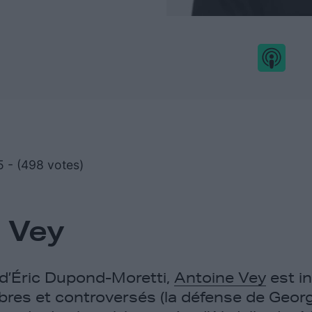
5 - (498 votes)
 Vey
d’Éric Dupond-Moretti,
Antoine Vey
est i
bres et controversés (la défense de Georg