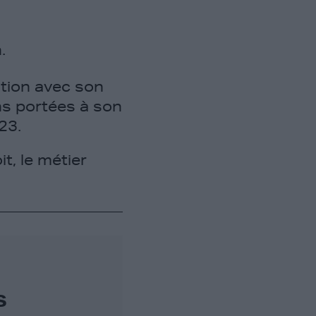
.
lation avec son
ns portées à son
23.
t, le métier
s