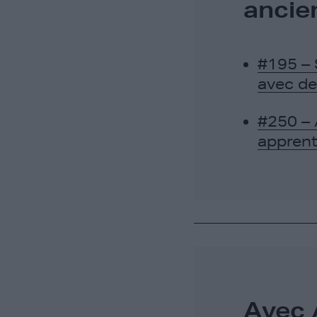
ancie
#195 – 
avec d
#250 – 
apprent
Avec 