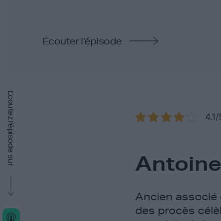
Écouter l’épisode
Ecoutez l'épisode sur
4.1/
Antoine
Ancien associé 
des procès célè