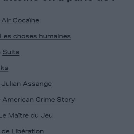
e
Air Cocaïne
Les choses humaines
e
Suits
aks
e
Julian Assange
e
American Crime Story
Le Maître du Jeu
e de Libération