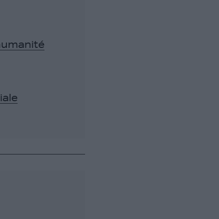
’humanité
iale