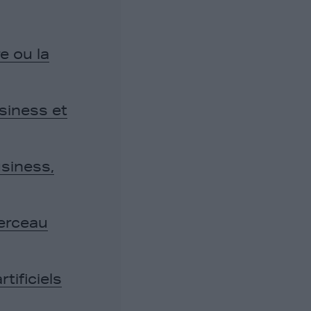
e ou la
siness et
usiness,
erceau
tificiels