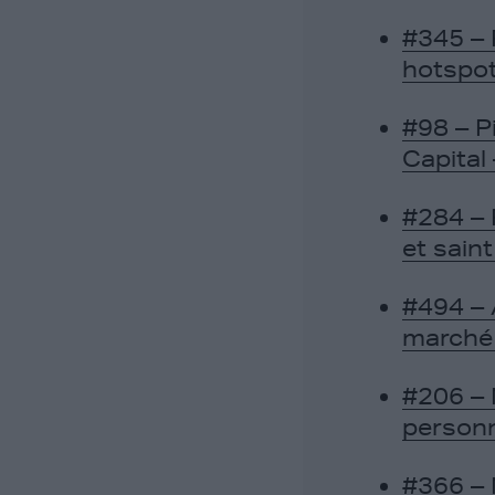
#345 – P
hotspo
#98 – P
Capital
#284 – 
et sain
#494 – 
marché 
#206 – 
personn
#366 – 