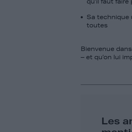
qu’il faut fair
Sa technique 
toutes
Bienvenue dans 
– et qu’on lui i
Les a
menti