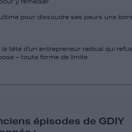
e pour y remédier
ultime pour dissoudre ses peurs une bonn
la tête d’un entrepreneur radical qui refu
mpose – toute forme de limite.
nciens épisodes de GDIY
onnés :