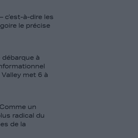
c’est-à-dire les
oire le précise
e débarque à
informationnel
 Valley met 6 à
t. Comme un
lus radical du
es de la