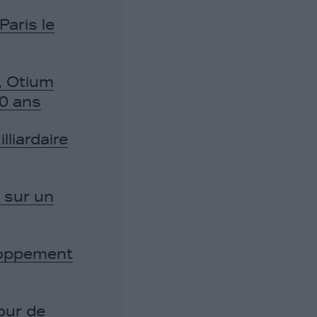
Paris le
, Otium
50 ans
lliardaire
 sur un
eloppement
our de