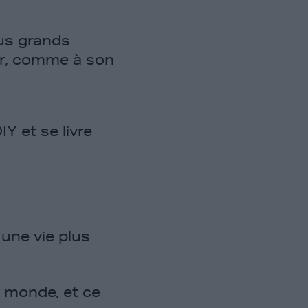
lus grands
eur, comme à son
Y et se livre
 une vie plus
u monde, et ce