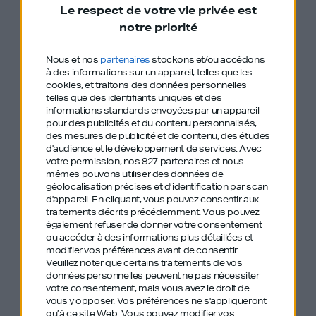
Le respect de votre vie privée est
notre priorité
On a parlé :
Nous et nos
partenaires
stockons et/ou accédons
à des informations sur un appareil, telles que les
Dan Bilzerian
, le ‘playboy’ d’Instagram :
cookies, et traitons des données personnelles
telles que des identifiants uniques et des
@danbilzerian
informations standards envoyées par un appareil
pour des publicités et du contenu personnalisés,
Le podcast d’
Ophélie Duvillard
,
Game changer
des mesures de publicité et de contenu, des études
Le Tedx de Grégoire :
Révélez le hacker qui est en
d'audience et le développement de services.
Avec
votre permission, nos 827 partenaires et nous-
vous !
mêmes pouvons utiliser des données de
Kymono
géolocalisation précises et d’identification par scan
d'appareil. En cliquant, vous pouvez consentir aux
Aurélien Barrau
traitements décrits précédemment. Vous pouvez
Paco Villetard
et
Benjamin Gabay
également refuser de donner votre consentement
ou accéder à des informations plus détaillées et
Matthieu Genty
, CEO et fondateur de
Cowork
modifier vos préférences avant de consentir.
Frédéric Canevet
avec qui Grégoire a co-écrit :
Le
Veuillez noter que certains traitements de vos
données personnelles peuvent ne pas nécessiter
Growth Hacking, 8 semaines pour doubler le
votre consentement, mais vous avez le droit de
vous y opposer. Vos préférences ne s'appliqueront
nombre de vos prospects
qu’à ce site Web. Vous pouvez modifier vos