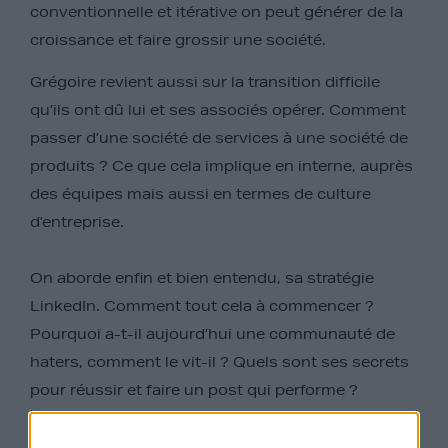
conventionnelle et itérative on peut générer de la
croissance et faire grossir une société.
Grégoire revient aussi sur la transition difficile
qu’ils ont dû lui et ses associés opérer. Comment
passer d’une société de services à une société de
produits ? Ce que cela implique en interne, auprès
des équipes mais aussi en termes de culture
d’entreprise.
On aborde enfin et bien entendu, sa stratégie
LinkedIn. Comment tout cela à commencer ?
Pourquoi a-t-il aujourd’hui une communauté de
haters, comment le vit-il ? Quels sont ses secrets
pour réussir et faire un post qui performe ?
C’est quitte ou double, la victoire ou la mort.