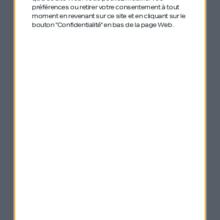
Josh Fechter
préférences ou retirer votre consentement à tout
moment en revenant sur ce site et en cliquant sur le
Le slack Growth Hacking France pour le rejoindre
bouton "Confidentialité" en bas de la page Web.
c’est
ici
Gary Vaynerchuk
, alias Gary Vee
Sean Ellis
, fondateur and CEO de
GrowthHackers
Guillaume Moubeche
, PDG et co-fondateur de
Lemlist
Masterclass Online Classes
:
Spike lee,
Independent Filmmaking
&
Chris Voss, the art of
negotiation
Les outils que Grégoire et ses équipes utilisent :
Shield
,
Webflow
,
Memberstack
,
Thinkific
L’antichambre
, le second projet de Germinal
Jack Welch
, 4 types of employees. Si le sujet vous
intéresse, on vous propose
cet article
Sa communauté de haters :
Neurchi de LinkedIn –