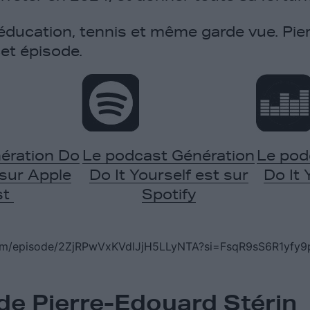
éducation, tennis et même garde vue. Pi
et épisode.
ération Do
Le podcast Génération
Le pod
 sur Apple
Do It Yourself est sur
Do It 
st
Spotify
.com/episode/2ZjRPwVxKVdlJjH5LLyNTA?si=FsqR9sS6R1yf
de Pierre-Edouard Stérin