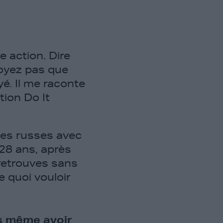
e action. Dire
royez pas que
yé. Il me raconte
tion Do It
nes russes avec
28 ans, après
 retrouves sans
e quoi vouloir
s même avoir