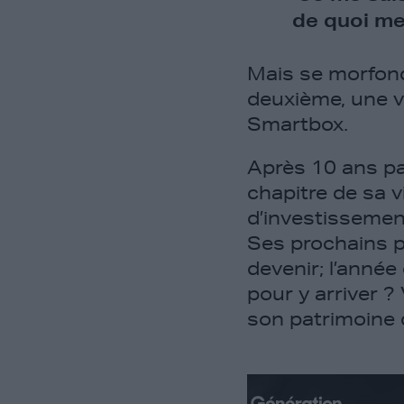
de quoi me
Mais se morfondr
deuxième, une v
Smartbox.
Après 10 ans pas
chapitre de sa vi
d’investissemen
Ses prochains p
devenir; l’année
pour y arriver 
son patrimoine d