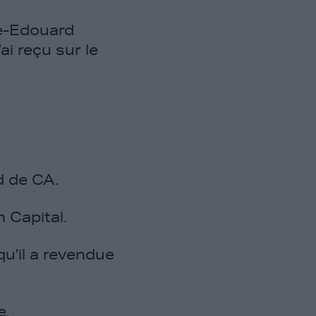
re-Edouard
i reçu sur le
rd de CA.
 Capital.
qu’il a revendue
e.