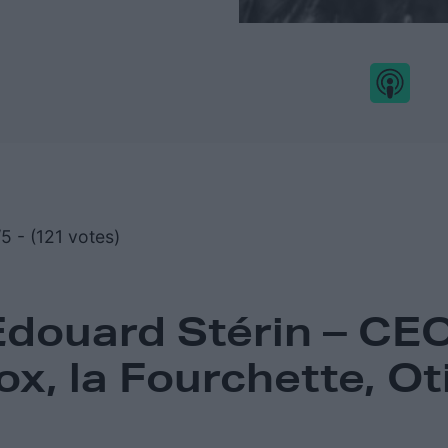
5 - (121 votes)
Edouard Stérin – CE
x, la Fourchette, O
.