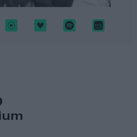
O
tium