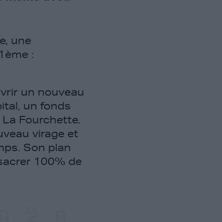
e, une
21ème :
uvrir un nouveau
pital, un fonds
 La Fourchette.
uveau virage et
emps. Son plan
nsacrer 100% de