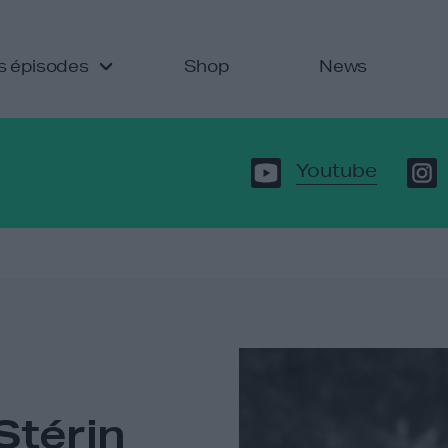
s épisodes
Shop
News
Youtube
Stérin