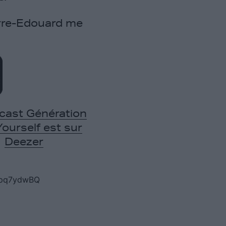
erre-Edouard me
cast Génération
Yourself est sur
Deezer
y9pq7ydwBQ