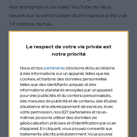
leur entreprise et sa vidéo YouTube de deux
heures sur la construction d’une marque a été vue
17 millions de fois.
Pour Simon, le système éducatif est devenu
obsolète le jour où Google est né donc il ne
Le respect de votre vie privée est
notre priorité
cherche pas à le changer, mais à construire une
alternative.
Nous et nos
partenaires
stockons et/ou accédons
à des informations sur un appareil, telles que les
Dans cet épisode, Simon explique :
cookies, et traitons des données personnelles
telles que des identifiants uniques et des
informations standards envoyées par un appareil
pour des publicités et du contenu personnalisés,
Pourquoi TikTok a rendu les diplômes de
des mesures de publicité et de contenu, des études
marketing inutiles
d'audience et le développement de services.
Avec
votre permission, nos 827 partenaires et nous-
mêmes pouvons utiliser des données de
Comment réveiller son cerveau d’entrepreneur
géolocalisation précises et d’identification par scan
d'appareil. En cliquant, vous pouvez consentir aux
traitements décrits précédemment. Vous pouvez