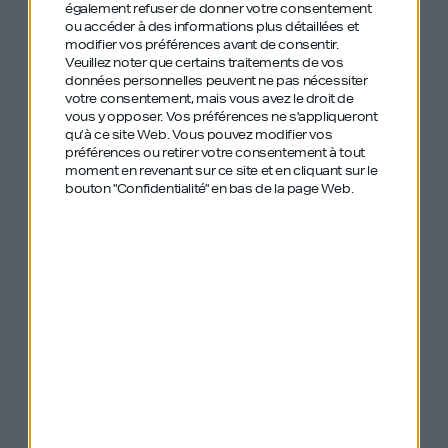
Pourquoi il a abandonné la politique pour
également refuser de donner votre consentement
ou accéder à des informations plus détaillées et
changer le système éducatif
modifier vos préférences avant de consentir.
Veuillez noter que certains traitements de vos
données personnelles peuvent ne pas nécessiter
Comment trouver son rêve quand on est trop
votre consentement, mais vous avez le droit de
occupé à survivre pour y penser
vous y opposer. Vos préférences ne s'appliqueront
qu’à ce site Web. Vous pouvez modifier vos
préférences ou retirer votre consentement à tout
Un épisode pour tous ceux qui se sont déjà figés
moment en revenant sur ce site et en cliquant sur le
bouton "Confidentialité" en bas de la page Web.
quand quelqu’un leur a demandé ce qu’ils
voulaient vraiment.
Vous pouvez suivre Simon sur
Instagram
et
TikTok
.