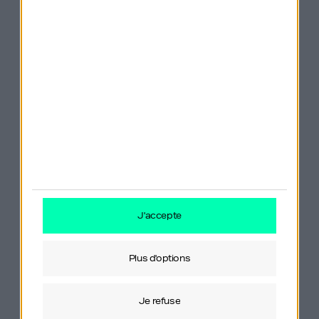
Les
recommandations
de lecture :
Comment devenir artiste ? – Jerry Saltz
The artist’s way: A Spiritual Path to Higher
Creativity – Julia Cameron
j'accepte
Tao Te Ching – Lao Tzu
plus d'options
je refuse