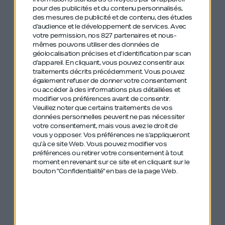
suivre la Bao Family sur
Instagram
.
pour des publicités et du contenu personnalisés,
des mesures de publicité et de contenu, des études
d'audience et le développement de services.
Avec
Si vous n’êtes jamais allé dans un restaurant de la
votre permission, nos 827 partenaires et nous-
Bao Family et que vous indiquez venir de ma part,
mêmes pouvons utiliser des données de
géolocalisation précises et d’identification par scan
votre premier panier Bao vous sera offert. La
d'appareil. En cliquant, vous pouvez consentir aux
réduction est valable jusqu’au 15 mars !
traitements décrits précédemment. Vous pouvez
également refuser de donner votre consentement
ou accéder à des informations plus détaillées et
modifier vos préférences avant de consentir.
Veuillez noter que certains traitements de vos
données personnelles peuvent ne pas nécessiter
votre consentement, mais vous avez le droit de
vous y opposer. Vos préférences ne s'appliqueront
qu’à ce site Web. Vous pouvez modifier vos
préférences ou retirer votre consentement à tout
Les anciens
moment en revenant sur ce site et en cliquant sur le
bouton "Confidentialité" en bas de la page Web.
épisodes de GDIY
mentionnés :