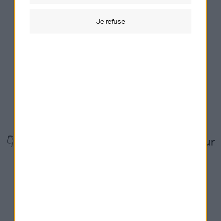
module.com
.
je refuse
Vous souhaitez
sponsoriser Génération Do
It Yourself ou nous
proposer un partenariat
? Contactez mon label
Orso Media via
ce
formulaire
.
👇 Suivez également le podcast GDIY sur
les réseaux !