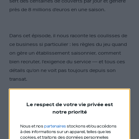
sert des centaines de couverts par jour et génère
près de 8 millions d’euros en une saison.
Dans cet épisode, il nous raconte les coulisses de
ce business si particulier : les règles du jeu quand
on gère un établissement saisonnier, comment
bien recruter, l’exigence du service — et tous ces
détails qu’on ne voit pas toujours depuis son
transat.
Le respect de votre vie privée est
Un régal ! Foncez.
notre priorité
Nous et nos
partenaires
stockons et/ou accédons
à des informations sur un appareil, telles que les
cookies, et traitons des données personnelles