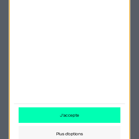
Dix petits nègres (Agatha Christie)
Les oubliés (John Grisham)
Vous pouvez retrouver la page Instagram
de Moorea
ici
.
La musique du générique
vous plaît ? C’est à
Morgan
j'accepte
Prudhomme
que je la dois
! Contactez-le sur
plus d'options
:
https://studio-