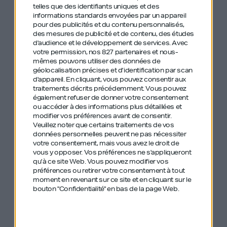
telles que des identifiants uniques et des
informations standards envoyées par un appareil
pour des publicités et du contenu personnalisés,
des mesures de publicité et de contenu, des études
Merci à notre partenaire Red Bull d’avoir rendu
d'audience et le développement de services.
Avec
cette série possible, et de nous donner des ailes
votre permission, nos 827 partenaires et nous-
mêmes pouvons utiliser des données de
pour aller toujours plus loin.
géolocalisation précises et d’identification par scan
d'appareil. En cliquant, vous pouvez consentir aux
Dans cette série spéciale, nous mettons en
traitements décrits précédemment. Vous pouvez
également refuser de donner votre consentement
lumière des personnalités phares du secteur des
ou accéder à des informations plus détaillées et
CHR en France (cafés, hôtels, restaurants).
modifier vos préférences avant de consentir.
Veuillez noter que certains traitements de vos
données personnelles peuvent ne pas nécessiter
Pour cette série spéciale comme pour tous les
votre consentement, mais vous avez le droit de
épisodes de GDIY, notre équipe garde toujours la
vous y opposer. Vos préférences ne s'appliqueront
qu’à ce site Web. Vous pouvez modifier vos
main sur la ligne éditoriale et le choix des invités.
préférences ou retirer votre consentement à tout
moment en revenant sur ce site et en cliquant sur le
Nous espérons que ces épisodes vous plairont
bouton "Confidentialité" en bas de la page Web.
autant qu’à nous.