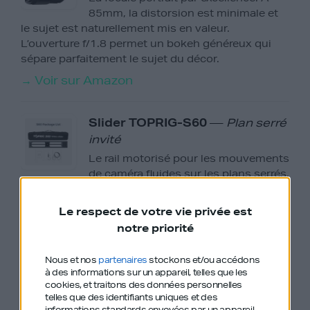
85mm, la distorsion est minimale et
le sujet est naturellement mis en valeur.
L’ouverture f/1.8 permet un bokeh généreux qui
sépare parfaitement le sujet du décor.
→ Voir sur Amazon
Slider TOPRIG-S60
—
Plan serré
invité
Le rail motorisé pour les mouvements
de caméra fluides sur les plans serrés.
Un léger travelling latéral suffit à dynamiser un
plan statique sans distraire l’invité. Silencieux et
Le respect de votre vie privée est
précis.
notre priorité
→ Voir sur Amazon
Nous et nos
partenaires
stockons et/ou accédons
à des informations sur un appareil, telles que les
Trépied Sirui AM-25S
—
Trépied
cookies, et traitons des données personnelles
telles que des identifiants uniques et des
slider
informations standards envoyées par un appareil