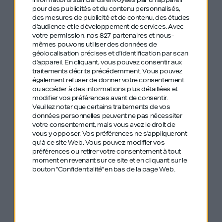
Le trépied carbone pensé pour le
pour des publicités et du contenu personnalisés,
slider. Léger, sa tête fluide permet des
des mesures de publicité et de contenu, des études
d'audience et le développement de services.
Avec
panoramiques sans à-coups et un
votre permission, nos 827 partenaires et nous-
repositionnement rapide entre les plans.
mêmes pouvons utiliser des données de
Indispensable pour le mouvement.
géolocalisation précises et d’identification par scan
d'appareil. En cliquant, vous pouvez consentir aux
→ Voir sur Amazon
traitements décrits précédemment. Vous pouvez
également refuser de donner votre consentement
ou accéder à des informations plus détaillées et
Trépied K&F Concept
—
modifier vos préférences avant de consentir.
Trépied caméra
Veuillez noter que certains traitements de vos
données personnelles peuvent ne pas nécessiter
principale
votre consentement, mais vous avez le droit de
Le trépied robuste qui
vous y opposer. Vos préférences ne s'appliqueront
qu’à ce site Web. Vous pouvez modifier vos
supporte la Sony FX3 toute
préférences ou retirer votre consentement à tout
la journée. Facile à régler en hauteur, stable sur
moment en revenant sur ce site et en cliquant sur le
n’importe quelle surface. Il tient la position sans
bouton "Confidentialité" en bas de la page Web.
dériver sur plusieurs heures de tournage.
→ Voir sur Amazon
Audio