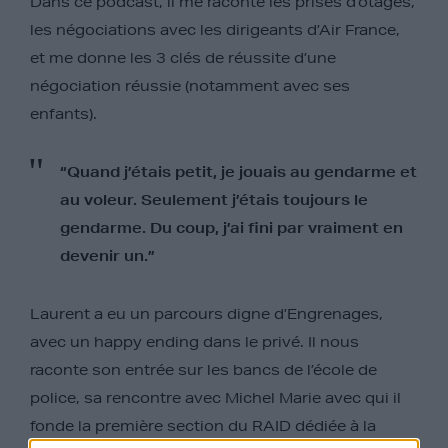
Dans ce podcast, il me raconte les prises d’otages,
les négociations avec les dirigeants d’Air France,
et me donne les 3 clés de réussite d’une
négociation réussie (notamment avec ses
enfants).
“Quand j’étais petit, je jouais au gendarme et
au voleur. Seulement j’étais toujours le
gendarme. Du coup, j’ai fini par vraiment en
devenir un.”
Laurent a eu un parcours digne d’Engrenages,
avec un happy ending dans le privé. Il nous
raconte son entrée sur les bancs de l’école de
police, sa rencontre avec Michel Marie avec qui il
fonde la première section du RAID dédiée à la