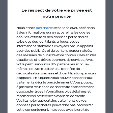
négociation et aussi son intervention dans la
prison de Fresnes. Des anecdotes et de
Le respect de votre vie privée est
l’expérience, il en a à revendre !
notre priorité
Nous et nos
partenaires
stockons et/ou accédons
“La vie d’entrepreneur c’est risqué, tu dors
à des informations sur un appareil, telles que les
cookies, et traitons des données personnelles
mal toutes les nuits mais que c’est bon ! Tu
telles que des identifiants uniques et des
inventes, t’es obligé d’être créatif et d’avoir
informations standards envoyées par un appareil
pour des publicités et du contenu personnalisés,
toujours un temps d’avance”
des mesures de publicité et de contenu, des études
d'audience et le développement de services.
Avec
votre permission, nos 827 partenaires et nous-
mêmes pouvons utiliser des données de
géolocalisation précises et d’identification par scan
d'appareil. En cliquant, vous pouvez consentir aux
traitements décrits précédemment. Vous pouvez
également refuser de donner votre consentement
Le podcast
Le podcast
Le podcast
ou accéder à des informations plus détaillées et
modifier vos préférences avant de consentir.
Génération Do It
Génération Do It
Génération Do
Veuillez noter que certains traitements de vos
Yourself est sur
Yourself est sur
It Yourself est
données personnelles peuvent ne pas nécessiter
votre consentement, mais vous avez le droit de
Apple Podcast
Spotify
sur Deezer