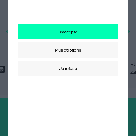
j'accepte
plus d'options
ROBERT GENTZ
R
je refuse
Zalando
Za
Abonnez-vous gratuitement au