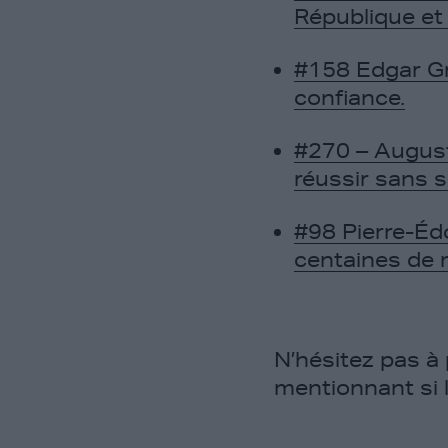
République et
#158 Edgar Gro
confiance.
#270 – August
réussir sans s
#98 Pierre-Éd
centaines de m
N’hésitez pas à
mentionnant si 