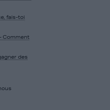
, fais-toi
n – Comment
gagner des
 nous