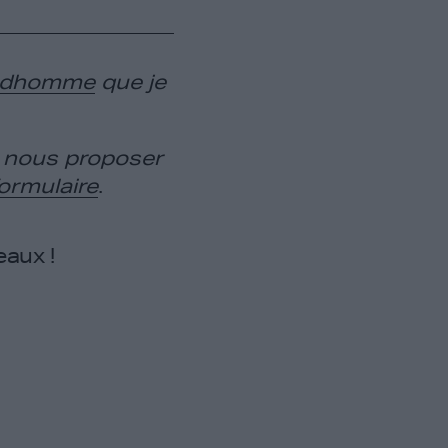
udhomme
que je
u nous proposer
formulaire
.
eaux !