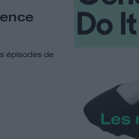
mence
ens épisodes de