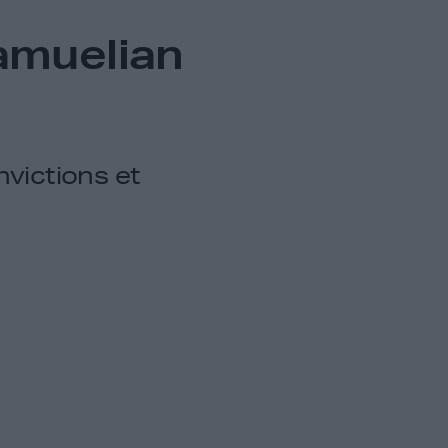
amuelian
nvictions et