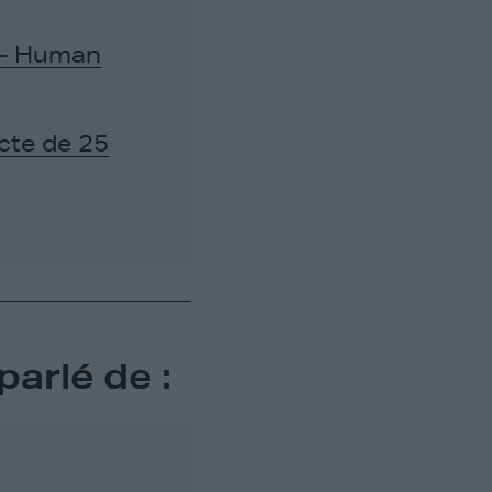
s- Human
cte de 25
arlé de :