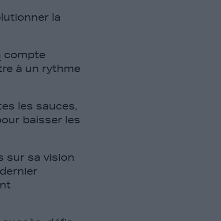
lutionner la
n
compte
tre à un rythme
utes les sauces,
pour baisser les
 sur sa vision
 dernier
nt