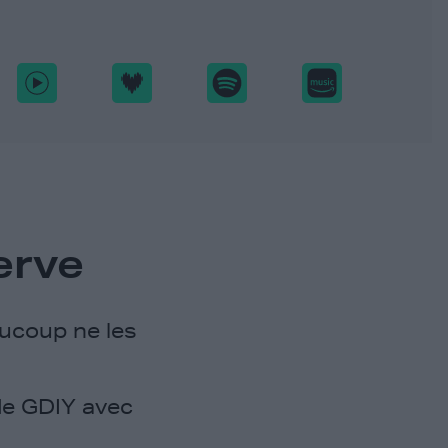
erve
aucoup ne les
de GDIY avec