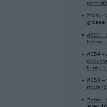
complém
#420 – 
grosse 
#327 – 
6 mois, 
#354 – 
décacor
le plus
#353 – 
nous ré
#266 – 
avec 10