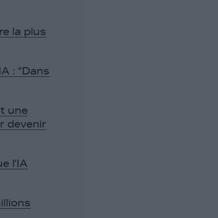
e la plus
IA : “Dans
nt une
r devenir
e l’IA
llions