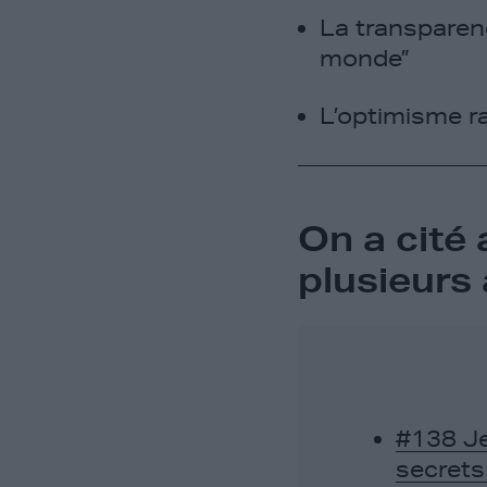
La transparenc
monde”
L’optimisme r
On a cité
plusieurs
#138 Je
secrets