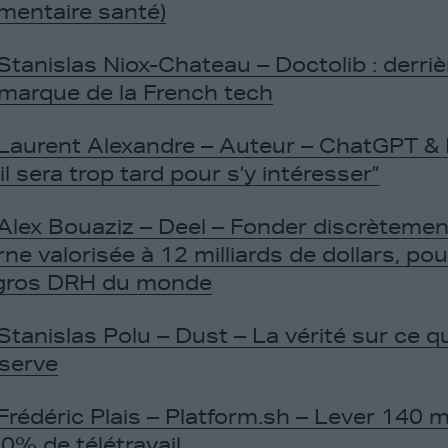
entaire santé)
Stanislas Niox-Chateau – Doctolib : derrièr
marque de la French tech
Laurent Alexandre – Auteur – ChatGPT & 
il sera trop tard pour s’y intéresser”
Alex Bouaziz – Deel – Fonder discrèteme
ne valorisée à 12 milliards de dollars, pou
 gros DRH du monde
Stanislas Polu – Dust – La vérité sur ce qu
serve
Frédéric Plais – Platform.sh – Lever 140 mi
0% de télétravail