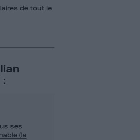
aires de tout le
lian
 :
ous ses
able (la