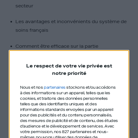
secteur
Les avantages et inconvénients du système de
soins français
Comment être efficace sur la partie
opérationnelle
Le respect de votre vie privée est
L’importance des données pour améliorer la
notre priorité
santé
Nous et nos
partenaires
stockons et/ou accédons
à des informations sur un appareil, telles que les
Le rôle de l’IA et des objets connectés
cookies, et traitons des données personnelles
telles que des identifiants uniques et des
informations standards envoyées par un appareil
Comment se développer en Allemagne
pour des publicités et du contenu personnalisés,
des mesures de publicité et de contenu, des études
d'audience et le développement de services.
Avec
La prévalence du produit pour toute entreprise
votre permission, nos 827 partenaires et nous-
mêmes pouvons utiliser des données de