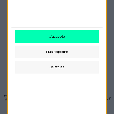
Vous pouvez suivre Constance sur
LinkedIn
et
Instagram
.
j'accepte
La musique du générique vous plaît ? C’est à
Morgan Prudhomme que je la dois ! Contactez-le
plus d'options
sur :
https://studio-module.com
.
Vous souhaitez sponsoriser Génération Do It
je refuse
Yourself ou nous proposer un partenariat ?
Contactez mon label Orso Media via
ce formulaire
.
👇 Suivez également le podcast GDIY sur
les réseaux !