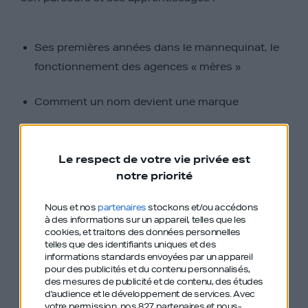
Ses premières années dans le mannequinat, le
fonctionnement des agences « mères »
Comment un nom devient une marque
Tout ce qu’on ne nous dit pas sur les défilés de
mode
Le respect de votre vie privée est
notre priorité
La mode : un rapport au corps toujours
Nous et nos
partenaires
stockons et/ou accédons
compliqué, mais qui évolue
à des informations sur un appareil, telles que les
cookies, et traitons des données personnelles
telles que des identifiants uniques et des
Peut-on devenir photogénique ? L’avis d’une
informations standards envoyées par un appareil
top model
pour des publicités et du contenu personnalisés,
des mesures de publicité et de contenu, des études
d'audience et le développement de services.
Avec
La création de French Bloom, leader du vin
votre permission, nos 827 partenaires et nous-