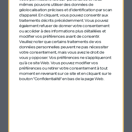
mêmes pouvons utiliser des données de
premium sans alcool
géolocalisation précises et d’identification par scan
d'appareil. En cliquant, vous pouvez consentir aux
traitements décrits précédemment. Vous pouvez
Une conversation passionnante avec une
également refuser de donner votre consentement
personnalité pétillante, qui explore les coulisses
ou accéder à des informations plus détaillées et
modifier vos préférences avant de consentir.
du monde très fermé de la mode.
Veuillez noter que certains traitements de vos
données personnelles peuvent ne pas nécessiter
Je vous ai négocié une offre exclusive: tapez
votre consentement, mais vous avez le droit de
vous y opposer. Vos préférences ne s'appliqueront
“GDIY15” lors de votre achat
qu’à ce site Web. Vous pouvez modifier vos
sur
frenchbloom.com
pour bénéficier de -15% de
préférences ou retirer votre consentement à tout
moment en revenant sur ce site et en cliquant sur le
réduction sur votre première commande, valable
bouton "Confidentialité" en bas de la page Web.
jusqu’à la fin du mois de janvier 2025, parfait pour
le Dry January !
On a cité avec