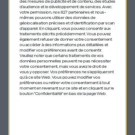
des mesures de publicité et de contenu, des études
d'audience et le développement de services.
Avec
votre permission, nos 827 partenaires et nous-
mêmes pouvons utiliser des données de
Un épisode tranchant et sans langue de bois pour
géolocalisation précises et d’identification par scan
d'appareil. En cliquant, vous pouvez consentir aux
celles et ceux qui veulent se lancer là où personne
traitements décrits précédemment. Vous pouvez
n’ose aller.
également refuser de donner votre consentement
ou accéder à des informations plus détaillées et
modifier vos préférences avant de consentir.
Veuillez noter que certains traitements de vos
données personnelles peuvent ne pas nécessiter
votre consentement, mais vous avez le droit de
vous y opposer. Vos préférences ne s'appliqueront
Les anciens
qu’à ce site Web. Vous pouvez modifier vos
préférences ou retirer votre consentement à tout
épisodes de GDIY
moment en revenant sur ce site et en cliquant sur le
bouton "Confidentialité" en bas de la page Web.
mentionnés :
#456 – Alexandre Prot – Qonto –
Bousculer l’écosystème bancaire et