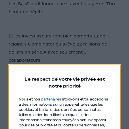
Les SaaS traditionnels ne suivent plus, Anh-Tho
tient une pépite.
Et les investisseurs l’ont bien compris. Lago
rejoint Y Combinator puis lève 22 millions de
dollars en série A avec seulement 9
collaborateurs.
Le respect de votre vie privée est
Anh-Tho nous dévoile sa méthode assez
notre priorité
inhabituelle pour attirer les clients via son projet
Nous et nos
partenaires
stockons et/ou accédons
open source pour ne recourir à aucun commercial.
à des informations sur un appareil, telles que les
Comment convaincre talents de rejoindre
cookies, et traitons des données personnelles
telles que des identifiants uniques et des
l’aventure. Savoir tirer parti de la vague de l’IA et
informations standards envoyées par un appareil
survivre à la mort du SEO.
pour des publicités et du contenu personnalisés,