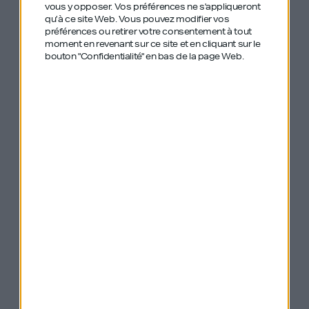
vous y opposer. Vos préférences ne s'appliqueront
qu’à ce site Web. Vous pouvez modifier vos
préférences ou retirer votre consentement à tout
moment en revenant sur ce site et en cliquant sur le
On a cité avec
bouton "Confidentialité" en bas de la page Web.
Rachel plusieurs
anciens épisodes
de GDIY :
#289 – Cyril Chiche – Lydia
#1- Simon Dawlat – Batch
#187 – Céline Lazorthes – Resilience
#5 Rachel Delacour – BIME