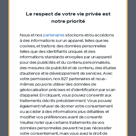
Data, data et data,
Le respect de votre vie privée est
notre priorité
L’importance d’être bien entouré
Nous et nos
partenaires
stockons et/ou accédons
Le chaos ambiant, de ses déclics et crises
à des informations sur un appareil, telles que les
d’angoisse.
cookies, et traitons des données personnelles
telles que des identifiants uniques et des
informations standards envoyées par un appareil
Ses galères pour obtenir le statut B-Corp.
pour des publicités et du contenu personnalisés,
des mesures de publicité et de contenu, des études
d'audience et le développement de services.
Avec
Cocktails et de tatouages
votre permission, nos 827 partenaires et nous-
mêmes pouvons utiliser des données de
géolocalisation précises et d’identification par scan
d'appareil. En cliquant, vous pouvez consentir aux
🎧Une trajectoire passionnante qui inspire le
traitements décrits précédemment. Vous pouvez
également refuser de donner votre consentement
respect.
ou accéder à des informations plus détaillées et
modifier vos préférences avant de consentir.
Veuillez noter que certains traitements de vos
données personnelles peuvent ne pas nécessiter
votre consentement, mais vous avez le droit de