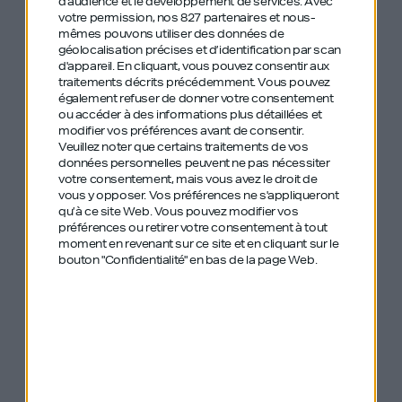
d'audience et le développement de services.
Avec
votre permission, nos 827 partenaires et nous-
mêmes pouvons utiliser des données de
Les débuts de Faber
géolocalisation précises et d’identification par scan
d'appareil. En cliquant, vous pouvez consentir aux
Novel
traitements décrits précédemment. Vous pouvez
également refuser de donner votre consentement
ou accéder à des informations plus détaillées et
Après coup, il monte la première association des
modifier vos préférences avant de consentir.
Veuillez noter que certains traitements de vos
incubateurs en France, et rejoint Up&Up, un fonds
données personnelles peuvent ne pas nécessiter
votre consentement, mais vous avez le droit de
d’investissements “early stage”. C’est là qu’il
vous y opposer. Vos préférences ne s'appliqueront
acquiert ses premières notions. Il observe, teste et
qu’à ce site Web. Vous pouvez modifier vos
préférences ou retirer votre consentement à tout
décide de lancer
Faber Novel
en réponse à un
moment en revenant sur ce site et en cliquant sur le
besoin qui était de plus en plus présent sur le
bouton "Confidentialité" en bas de la page Web.
marché.
“Les grandes entreprises avaient plus que
jamais besoin de se transformer et l’argent
pour le faire.”