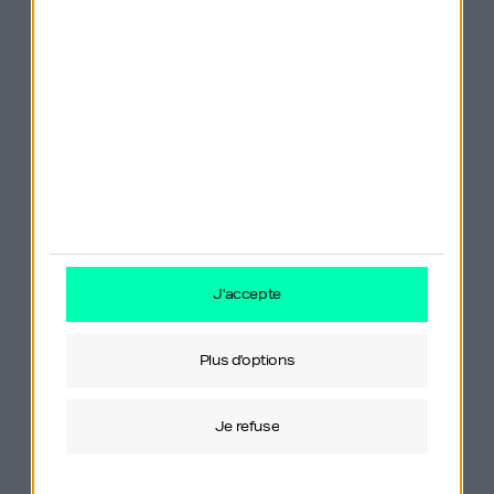
300 DPI
— concept dense en définition —
anticipation.
Syndrome NBA
— Ce qui fait qu’on est attiré par
un modèle dans lequel on n’est pas forcément
le plus doué.
Bundle or unbundle
— Benedict Evans —
Andreessen Horowitz : deux façons de gagner
j'accepte
de l’argent : associer ou dissocier des activités”
plus d'options
? Il nous livre également sa petite recette à lui pour
optimiser sa croissance externe :
je refuse
Etre sûr d’aimer ce qu’on achète