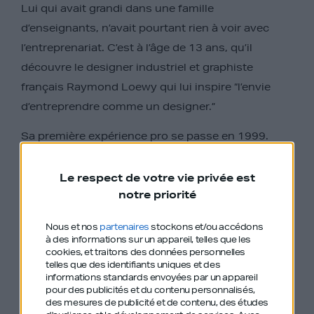
Lui qui avait grandi dans une famille
d’enseignants, n’avait pourtant rien à voir avec
l’entreprenariat. C’est à l’âge de 13 ans, qu’il
découvre le designer industriel et graphiste
français Raymond Loewy qui lui inspire “l’envie
d’entreprendre comme un designer.”
Sa première expérience pro se passe en 1999.
Année pendant laquelle il lance Cityrush.com, un
site e-commerce de livraison à domicile. Le projet
Le respect de votre vie privée est
notre priorité
tient pendant 1 an et demi mais il ne réussit pas à
le faire décoller.
Nous et nos
partenaires
stockons et/ou accédons
à des informations sur un appareil, telles que les
cookies, et traitons des données personnelles
“En faisant on apprend…il y a des idées
telles que des identifiants uniques et des
qu’on ne peut avoir que par la main et non
informations standards envoyées par un appareil
pour des publicités et du contenu personnalisés,
par la tête”
des mesures de publicité et de contenu, des études