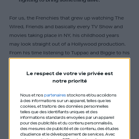
For us, the Frenchies that grew up watching The
Wired, Friends and basically every TV Show and
movies taking place in NY, his childhood years
may look straight out of a Hollywood production.
From his time listening to Tuppac and Biggie to his
art gallery, Perry takes us with him into his
incredible journey to the top of art.
Le respect de votre vie privée est
notre priorité
In 2001, when he was still a young university
student living in New Orleans, Perry Chen had a
Nous et nos
partenaires
stockons et/ou accédons
project: to bring Kruder and Dorfmeister to the
à des informations sur un appareil, telles que les
cookies, et traitons des données personnelles
2002 Jazz Fest. However, the pair of DJs refused,
telles que des identifiants uniques et des
informations standards envoyées par un appareil
the amount of money was simply not enough
pour des publicités et du contenu personnalisés,
(despite Perry’s many efforts to negotiate with a
des mesures de publicité et de contenu, des études
d'audience et le développement de services.
Avec
huge bag of weed). The story could end here but