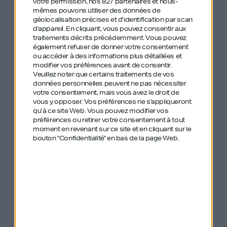
votre permission, nos 827 partenaires et nous-
that’s not what happened. Instead, Perry Chen
mêmes pouvons utiliser des données de
géolocalisation précises et d’identification par scan
took this opportunity to build a new project: what
d'appareil. En cliquant, vous pouvez consentir aux
if people could pledge a certain amount of money
traitements décrits précédemment. Vous pouvez
également refuser de donner votre consentement
for a project they believed in? That would be
ou accéder à des informations plus détaillées et
Kickstarter. Now, 10 years after it’s creation on
modifier vos préférences avant de consentir.
Veuillez noter que certains traitements de vos
April 28, 2009, the platform already funded over
données personnelles peuvent ne pas nécessiter
votre consentement, mais vous avez le droit de
165 projects.
vous y opposer. Vos préférences ne s'appliqueront
qu’à ce site Web. Vous pouvez modifier vos
préférences ou retirer votre consentement à tout
“It took me 8 years between the moment
moment en revenant sur ce site et en cliquant sur le
when I first imagined the projet and the one
bouton "Confidentialité" en bas de la page Web.
where I really commited myself to it. During
those 8 long years the idea grew on me, it
never left me. Bit by bit, it became all I was
thinking of.