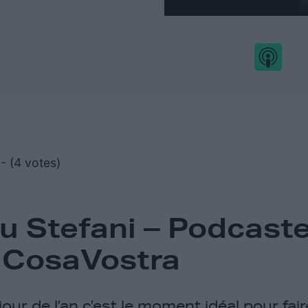
- (4 votes)
u Stefani – Podcaste
 CosaVostra
jour de l’an c’est le moment idéal pour faire