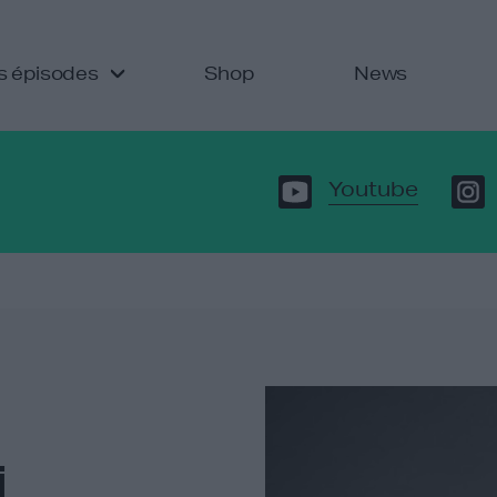
s épisodes
Shop
News
Youtube
i