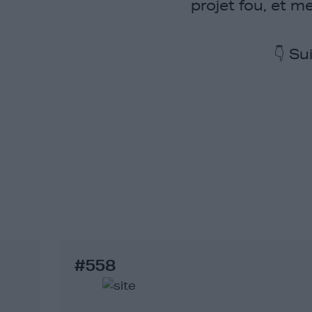
projet fou, et m
👇 Su
#558