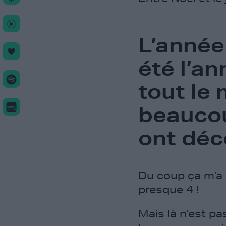
L’année
été l’a
tout le 
beaucou
ont dé
Du coup ça m’a 
presque 4 !
Mais là n’est pas