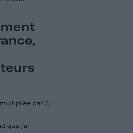
nement
rance,
teurs
ultipliée par 3,
d que j’ai