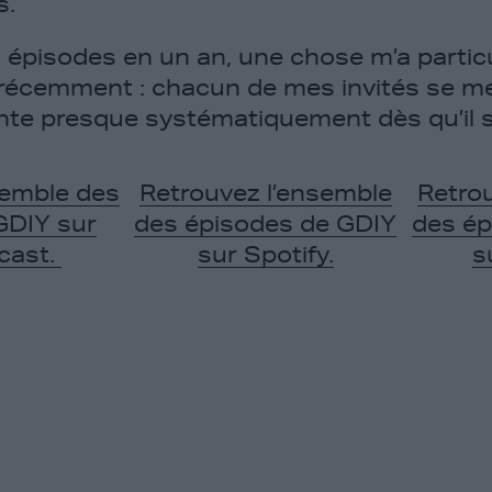
s.
 épisodes en un an, une chose m’a partic
récemment : chacun de mes invités se me
onte presque systématiquement dès qu’il s
semble des
Retrouvez l’ensemble
Retro
GDIY sur
des épisodes de GDIY
des ép
cast.
sur Spotify.
s