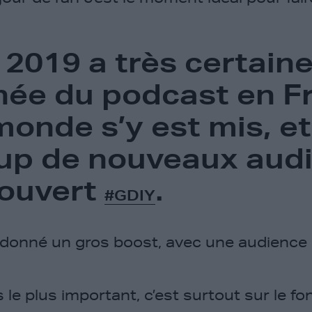
 2019 a très certai
nnée du podcast en F
monde s’y est mis, et
p de nouveaux audi
couvert
.
#GDIY
donné un gros boost, avec une audience m
 le plus important, c’est surtout sur le fon