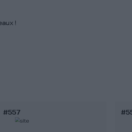
eaux !
#557
#5