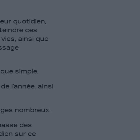
eur quotidien,
teindre ces
vies, ainsi que
issage
sque simple.
e l’année, ainsi
ssages nombreux.
 passe des
dien sur ce