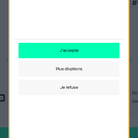
#557
#
j'accepte
plus d'options
je refuse
ROBERT GENTZ
R
Zalando
Za