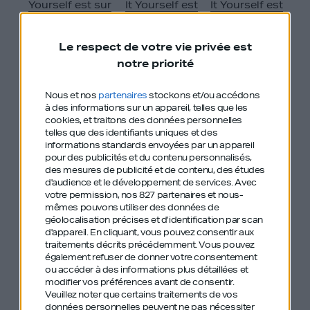
Yourself est sur
It Yourself est
It Yourself est
Apple Podcast
sur Spotify
sur Deezer
Le respect de votre vie privée est
notre priorité
Nous et nos
partenaires
stockons et/ou accédons
à des informations sur un appareil, telles que les
cookies, et traitons des données personnelles
telles que des identifiants uniques et des
informations standards envoyées par un appareil
pour des publicités et du contenu personnalisés,
des mesures de publicité et de contenu, des études
d'audience et le développement de services.
Avec
votre permission, nos 827 partenaires et nous-
mêmes pouvons utiliser des données de
géolocalisation précises et d’identification par scan
Ludovic nous raconte ses multiples levées,
d'appareil. En cliquant, vous pouvez consentir aux
l’importance des campagnes TV dans le succès
traitements décrits précédemment. Vous pouvez
également refuser de donner votre consentement
d’Attractive World, l’importance des rencontres et
ou accéder à des informations plus détaillées et
comment le précieux soutien de chacun de ses
modifier vos préférences avant de consentir.
Veuillez noter que certains traitements de vos
associés lui a changé la vie.
données personnelles peuvent ne pas nécessiter