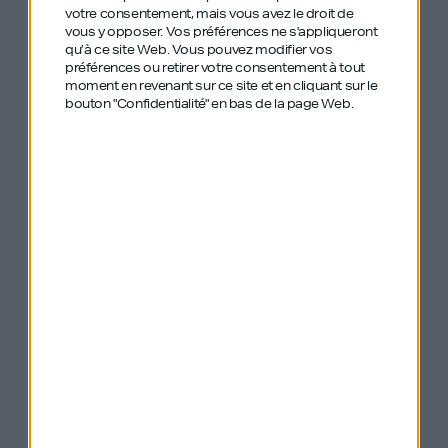
votre consentement, mais vous avez le droit de
Il a emmené l’entreprise à la rentabilité dès 2012
vous y opposer. Vos préférences ne s'appliqueront
qu’à ce site Web. Vous pouvez modifier vos
pour dépasser le million d’euros de résultat net à
préférences ou retirer votre consentement à tout
partir de 2013.
moment en revenant sur ce site et en cliquant sur le
bouton "Confidentialité" en bas de la page Web.
Les débuts de Shapr
Attractive World a été rachetée en novembre 2016
par Elite Rencontre (Affinitas GMBH), alors que
Ludovic travaillait déjà sur son nouveau projet
Shapr.
Aujourd’hui avec Shapr, Ludovic est resté dans
l’univers de la rencontre, mais cette fois-ci dans le
monde de l’entreprise, avec une application qui
permet, à la manière de Tinder, de rencontrer de