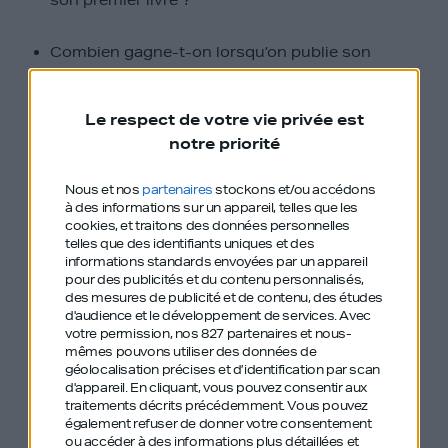
son premier livre ?
Combien gagne-t-on lorsqu’on publie son
premier livre ?
Le respect de votre vie privée est
Découvrez les nombreuses histoires de Jérôme
notre priorité
lors de ses voyages, en écoutant ce nouvel
épisode de GDIY !
Nous et nos
partenaires
stockons et/ou accédons
à des informations sur un appareil, telles que les
cookies, et traitons des données personnelles
telles que des identifiants uniques et des
informations standards envoyées par un appareil
On a cité avec
pour des publicités et du contenu personnalisés,
des mesures de publicité et de contenu, des études
Jérôme Idelon
d'audience et le développement de services.
Avec
votre permission, nos 827 partenaires et nous-
plusieurs anciens
mêmes pouvons utiliser des données de
géolocalisation précises et d’identification par scan
épisodes de GDIY :
d'appareil. En cliquant, vous pouvez consentir aux
traitements décrits précédemment. Vous pouvez
également refuser de donner votre consentement
ou accéder à des informations plus détaillées et