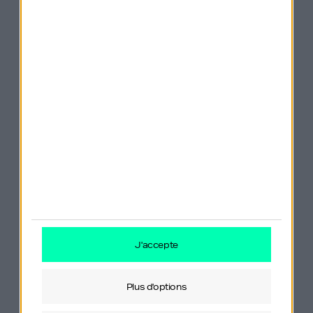
La musique du générique vous plaît ?
Merci
Morgan Prudhomme
! Contactez-le sûr
:
https://studio-module.com
.
Vous souhaitez sponsoriser Génération Do It
Yourself ou nous proposer un partenariat ?
Contactez mon label
Orso Media
via
ce
j'accepte
formulaire
.
plus d'options