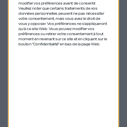
modifier vos préférences avant de consentir.
#6 Bernard Werber – L’auteur aux 30
Veuillez noter que certains traitements de vos
millions de livres vendus
données personnelles peuvent ne pas nécessiter
votre consentement, mais vous avez le droit de
vous y opposer. Vos préférences ne s'appliqueront
#47 Jérôme Dumont – La 25eme heure –
qu’à ce site Web. Vous pouvez modifier vos
préférences ou retirer votre consentement à tout
La liberté comme philosophie
moment en revenant sur ce site et en cliquant sur le
bouton "Confidentialité" en bas de la page Web.
#49 Joël Dicker – La vérité derrière l’affaire
Harry Quebert
#93 Loïc Soubeyrand – Teads et Lunchr –
Vendre sa boîte 300 millions et en monter
une autre un mois plus tard avec 2,5
millions de financement et seulement un
Powerpoint ?
#109 Olivier Brourhant – Mantu – 55 pays,
96% de croissance annuelle, un demi-