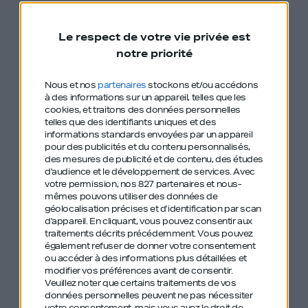
s’améliorer,
Le respect de votre vie privée est
comment placer le curseur au bon endroit entre
notre priorité
vie pro et vie perso.
Nous et nos
partenaires
stockons et/ou accédons
Un échange en toute simplicité qui nous rappelle
à des informations sur un appareil, telles que les
cookies, et traitons des données personnelles
que rester fidèle à ses valeurs est un engagement
telles que des identifiants uniques et des
informations standards envoyées par un appareil
de tous les jours.
pour des publicités et du contenu personnalisés,
des mesures de publicité et de contenu, des études
On embrasse Colombe, Garance et Lazare qui
d'audience et le développement de services.
Avec
peuvent être fiers de leurs parents !
votre permission, nos 827 partenaires et nous-
mêmes pouvons utiliser des données de
géolocalisation précises et d’identification par scan
Chrysoline de Gastines ne s’arrête pas là, elle
d'appareil. En cliquant, vous pouvez consentir aux
vous offre 20% de réduction sur
Balzac Paris
traitements décrits précédemment. Vous pouvez
également refuser de donner votre consentement
avec le code « DOIT »
ou accéder à des informations plus détaillées et
modifier vos préférences avant de consentir.
Veuillez noter que certains traitements de vos
données personnelles peuvent ne pas nécessiter
votre consentement, mais vous avez le droit de