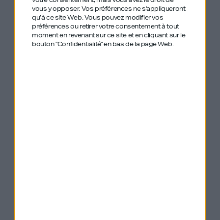
On a cité avec
vous y opposer. Vos préférences ne s'appliqueront
Chrysoline
qu’à ce site Web. Vous pouvez modifier vos
préférences ou retirer votre consentement à tout
plusieurs anciens
moment en revenant sur ce site et en cliquant sur le
bouton "Confidentialité" en bas de la page Web.
épisodes de GDIY :
Early Stage #6 Fanny Giansetto – Écotable
#40 Catherine Painvin – Tartine et
Chocolat
#77 William Hauvette – Asphalte
#249 – Frédéric Biousse – Experienced
Capital