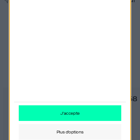
les réseaux !
Derniers épisodes
#137
#558
j'accepte
plus d'options