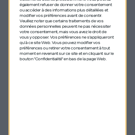
les deux ans. Il se livre sur ce qui lui a donné la
également refuser de donner votre consentement
force de toujours continuer à croire en ce projet. Et
ou accéder à des informations plus détaillées et
modifier vos préférences avant de consentir.
il explique comment, au fil des années, il a réussi à
Veuillez noter que certains traitements de vos
données personnelles peuvent ne pas nécessiter
trouver une famille dans son entreprise.
votre consentement, mais vous avez le droit de
vous y opposer. Vos préférences ne s'appliqueront
qu’à ce site Web. Vous pouvez modifier vos
“Le plus important dans une entreprise c’est
préférences ou retirer votre consentement à tout
l’équipe. Sans équipe, il n’y a rien.”
moment en revenant sur ce site et en cliquant sur le
bouton "Confidentialité" en bas de la page Web.
Un véritable shot de motivation, qui donne envie
de croire en ses rêves — et de les accomplir.
Ecoutez cet
Ecoutez cet
Ecoutez cet
épisode sur Apple
épisode sur
épisode sur