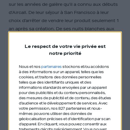
sur les années de galère qu’il a connu aux débuts
d’Aircall. De leur séjour à San Francisco à leur
choix d’arrêter de vendre leur produit seulement 1
an après sa création. De ses nuits blanches aux
Etats-Unis au décollage du projet en un temps
record. Jonathan retrace l’histoire (et les hauts et
Le respect de votre vie privée est
notre priorité
les bas) d’Aircall.
Nous et nos
partenaires
stockons et/ou accédons
“Entre 2014 et 2015, on passe de zéro à 1
à des informations sur un appareil, telles que les
cookies, et traitons des données personnelles
million d’euros de CA.”
telles que des identifiants uniques et des
informations standards envoyées par un appareil
pour des publicités et du contenu personnalisés,
des mesures de publicité et de contenu, des études
d'audience et le développement de services.
Avec
Il nous révèle TOUTES les étapes qui leur ont
votre permission, nos 827 partenaires et nous-
mêmes pouvons utiliser des données de
permis d’avoir aujourd’hui 350 employés dans le
géolocalisation précises et d’identification par scan
monde entier et de doubler leur croissance tous
d'appareil. En cliquant, vous pouvez consentir aux
traitements décrits précédemment. Vous pouvez