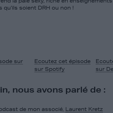
end la paie sexy, riche en enseignements 
s qu’ils soient DRH ou non !
sode sur
Ecoutez cet épisode
Ecout
sur Spotify
sur D
in, nous avons parlé de :
 podcast de mon associé,
Laurent Kretz