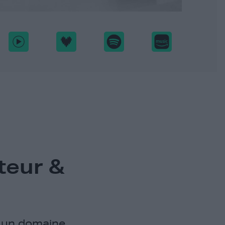
teur &
it un domaine