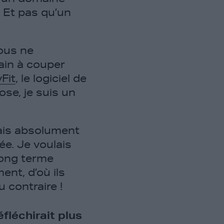
. Et pas qu’un
Vous ne
ain à couper
Fit
, le logiciel de
se, je suis un
lais absolument
ée. Je voulais
 long terme
ent, d’où ils
u contraire !
fléchirait plus