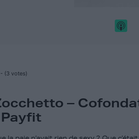
- (3 votes)
Zocchetto – Cofonda
Payfit
 la paie n’avait rien de sexy ? Que c’éta