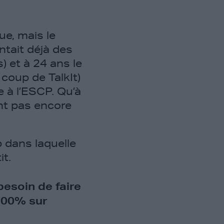
ue, mais le
ntait déjà des
) et à 24 ans le
 coup de TalkIt)
re à l’ESCP. Qu’à
’ont pas encore
p dans laquelle
it.
besoin de faire
 100% sur