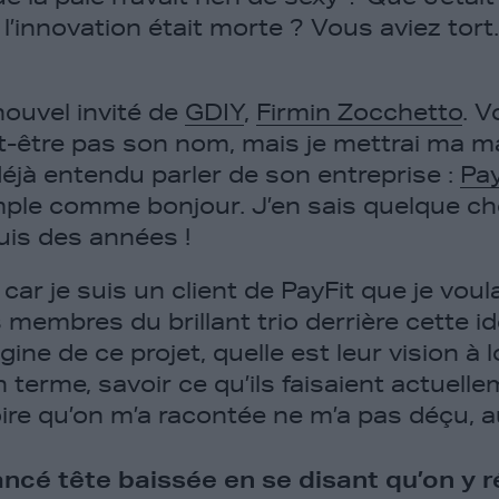
l’innovation était morte ? Vous aviez tort
nouvel invité de
GDIY
,
Firmin Zocchetto
. 
-être pas son nom, mais je mettrai ma m
éjà entendu parler de son entreprise :
Pay
imple comme bonjour. J’en sais quelque cho
puis des années !
car je suis un client de PayFit que je vou
s membres du brillant trio derrière cette id
gine de ce projet, quelle est leur vision à
rme, savoir ce qu’ils faisaient actuellem
oire qu’on m’a racontée ne m’a pas déçu, a
ancé tête baissée en se disant qu’on y ré