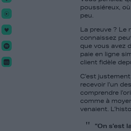
poussiéreux, où 
peu.
La preuve ? Le 
connaissez peut
que vous avez d
paie en ligne s
client fidèle de
C’est justement 
recevoir l’un de
comprendre l’ori
comme à moyen te
venaient. L’hist
“On s’est l