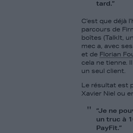
tard.”
C’est que déjà l
parcours de Firm
boîtes (TalkIt, 
mec a, avec se
et de
Florian Fo
cela ne tienne. I
un seul client.
Le résultat est 
Xavier Niel ou 
“Je ne pouv
un truc à 1
PayFit.”