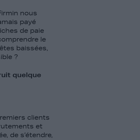
Firmin nous
 jamais payé
fiches de paie
 comprendre le
êtes baissées,
sible ?
uit quelque
remiers clients
crutements et
e, de s’étendre,