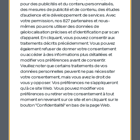
pour des publicités et du contenu personnalisés,
des mesures de publicité et de contenu, des études
d'audience et le développement de services.
Avec
votre permission, nos 827 partenaires et nous-
mêmes pouvons utiliser des données de
géolocalisation précises et d’identification par scan
d'appareil. En cliquant, vous pouvez consentir aux
traitements décrits précédemment. Vous pouvez
également refuser de donner votre consentement
ou accéder à des informations plus détaillées et
modifier vos préférences avant de consentir.
Veuillez noter que certains traitements de vos
Kenneth Schlenker
Alice Bentinck
données personnelles peuvent ne pas nécessiter
votre consentement, mais vous avez le droit de
vous y opposer. Vos préférences ne s'appliqueront
qu’à ce site Web. Vous pouvez modifier vos
préférences ou retirer votre consentement à tout
#526
#516
moment en revenant sur ce site et en cliquant sur le
bouton "Confidentialité" en bas de la page Web.
Yorgo Tloupas