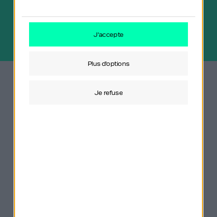
j'accepte
plus d'options
je refuse
Le podcast français qui décortique le
succès des personnes qui ont fait le