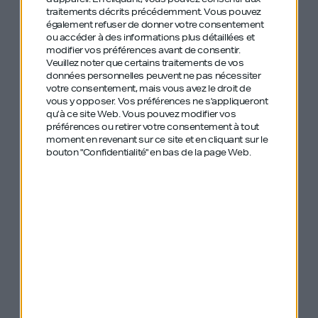
masterclass business de l’évadé du siècle
traitements décrits précédemment. Vous pouvez
également refuser de donner votre consentement
ou accéder à des informations plus détaillées et
#158 Edgar Grospiron – Athlète et
modifier vos préférences avant de consentir.
Veuillez noter que certains traitements de vos
conférencier – Avance, fais-toi confiance.
données personnelles peuvent ne pas nécessiter
votre consentement, mais vous avez le droit de
vous y opposer. Vos préférences ne s'appliqueront
qu’à ce site Web. Vous pouvez modifier vos
préférences ou retirer votre consentement à tout
moment en revenant sur ce site et en cliquant sur le
bouton "Confidentialité" en bas de la page Web.
A few recent
episodes in English :