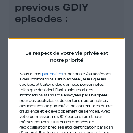
previous GDIY
episodes
:
#487 – VO – Anton Osika – Lovable –
Internet, Business, and AI: Nothing Will
Le respect de votre vie privée est
Ever Be the Same Again
notre priorité
#500 – VO – Reid Hoffman – LinkedIn,
Nous et nos
partenaires
stockons et/ou accédons
à des informations sur un appareil, telles que les
Paypal – How to master humanity’s most
cookies, et traitons des données personnelles
powerful invention
telles que des identifiants uniques et des
informations standards envoyées par un appareil
pour des publicités et du contenu personnalisés,
#429 – Nicolas Dessaigne – Y Combinator
des mesures de publicité et de contenu, des études
d'audience et le développement de services.
Avec
– Le berceau des futurs géants de la tech
votre permission, nos 827 partenaires et nous-
mêmes pouvons utiliser des données de
géolocalisation précises et d’identification par scan
#483 – Carlos Ghosn – Out of the box :
d'appareil. En cliquant, vous pouvez consentir aux