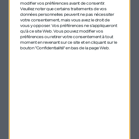
Juliette
modifier vos préférences avant de consentir.
Veuillez noter que certains traitements de vos
données personnelles peuvent ne pas nécessiter
votre consentement, mais vous avez le droit de
Le podcast à écouter pour une bouffée d’espoir
vous y opposer. Vos préférences ne s'appliqueront
qu’à ce site Web. Vous pouvez modifier vos
entre tech et médecine :
#187 Céline Lazorthe
préférences ou retirer votre consentement à tout
moment en revenant sur ce site et en cliquant sur le
bouton "Confidentialité" en bas de la page Web.
Le podcast à écouter pour se motiver :
#197
Patrick Mouratoglou
ou
#180 Guy Stefan
Le podcast à écouter pour faire une belle
découverte et consommer mieux dès
maintenant :
#192 Coline Burland
Le podcast à écouter pour se donner des idées
de lecture estivale :
#175 Marc Levy