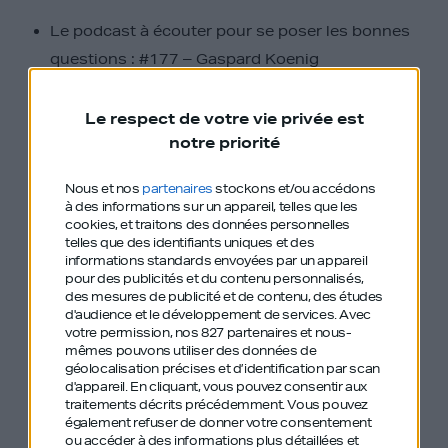
Le podcast à écouter pour se poser les bonnes
questions :
#177 – Gaspard Koenig
Le podcast à écouter parce que c’est mon
Le respect de votre vie privée est
préféré de tous les temps :
#151 Virginie Guyot
notre priorité
Nous et nos
partenaires
stockons et/ou accédons
Le podcast à écouter pour repenser nos façons
à des informations sur un appareil, telles que les
de travailler et manager :
#121 Olivier Sibony
cookies, et traitons des données personnelles
telles que des identifiants uniques et des
informations standards envoyées par un appareil
Le podcast à écouter pour le goût de l’aventure
pour des publicités et du contenu personnalisés,
des mesures de publicité et de contenu, des études
et la puissance du travail d’équipe :
#14 Eric
d'audience et le développement de services.
Avec
Bellion
votre permission, nos 827 partenaires et nous-
mêmes pouvons utiliser des données de
géolocalisation précises et d’identification par scan
d'appareil. En cliquant, vous pouvez consentir aux
La sélection podcasts
traitements décrits précédemment. Vous pouvez
également refuser de donner votre consentement
de
:
ou accéder à des informations plus détaillées et