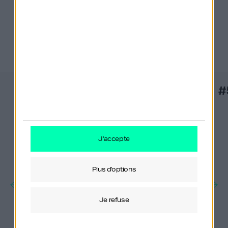
Derniers épisodes
#558
#
j'accepte
plus d'options
je refuse