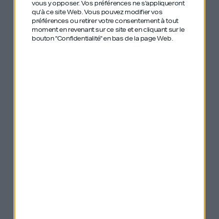
vous y opposer. Vos préférences ne s'appliqueront
qu’à ce site Web. Vous pouvez modifier vos
préférences ou retirer votre consentement à tout
Les épisodes de GDIY sont sur Deezer
moment en revenant sur ce site et en cliquant sur le
bouton "Confidentialité" en bas de la page Web.
“ On me disait que c’était impossible…”
Le défi majeur de
Stéphanie a surtout