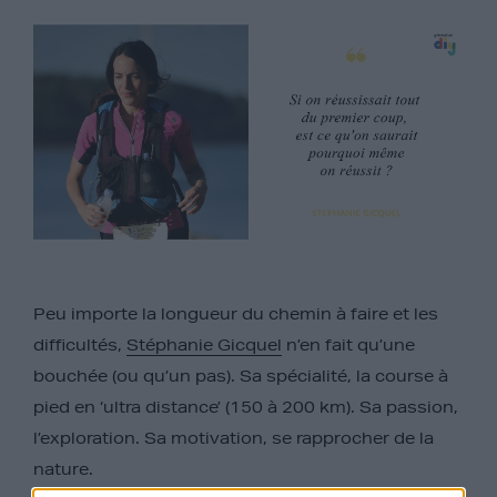
Peu importe la longueur du chemin à faire et les
difficultés,
Stéphanie Gicquel
n’en fait qu’une
bouchée (ou qu’un pas). Sa spécialité, la course à
pied en ‘ultra distance’ (150 à 200 km). Sa passion,
l’exploration. Sa motivation, se rapprocher de la
nature.