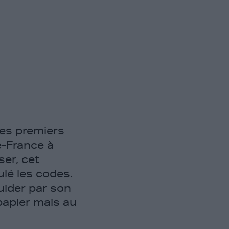
mes premiers
e-France à
er, cet
lé les codes.
guider par son
 papier mais au