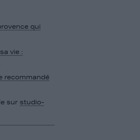
provence qui
sa vie :
s
être recommandé
le sur
studio-