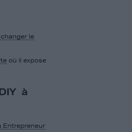
 changer le
ite
où il expose
GDIY à
 à Entrepreneur