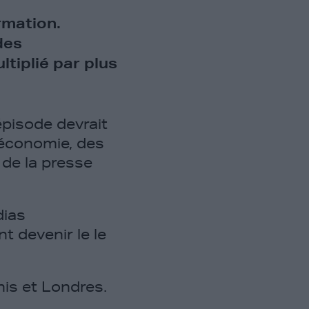
rmation.
des
ltiplié par plus
épisode devrait
’économie, des
 de la presse
dias
 devenir le le
nis et Londres.