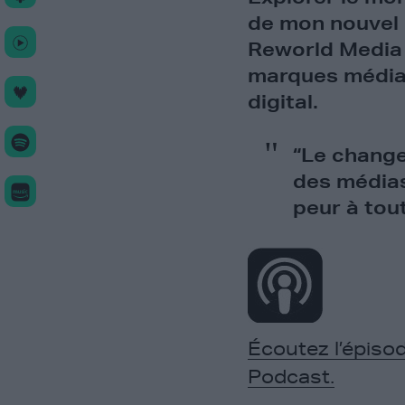
de mon nouvel 
Reworld Media e
marques médias
digital.
“Le change
des médias
peur à tou
Écoutez l’épiso
Podcast.