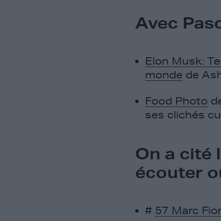
Avec Pasca
Elon Musk: Tes
monde
de Ash
Food Photo
de
ses clichés cul
On a cité
écouter o
#
57 Marc Fior