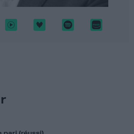
r
 pari (réussi)