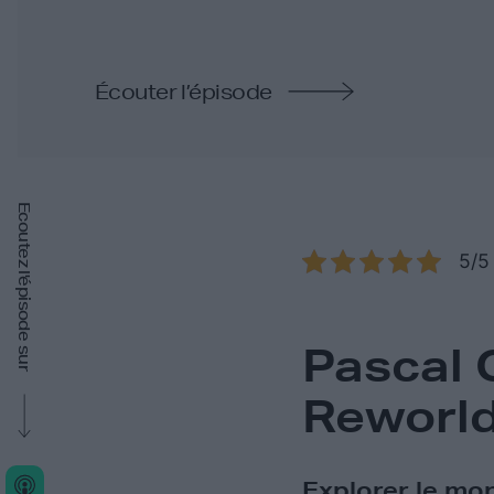
Écouter l’épisode
Ecoutez l'épisode sur
5/5 
Pascal 
Reworl
Explorer le mond