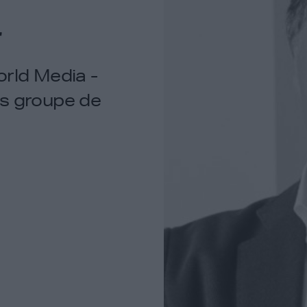
r
orld Media -
s groupe de