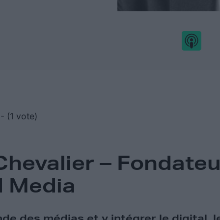
- (1 vote)
Chevalier – Fondateu
d Media
e des médias et y intégrer le digital, le