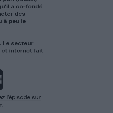
qu’il a co-fondé
heter des
 à peu le
. Le secteur
t internet fait
z l’épisode sur
.