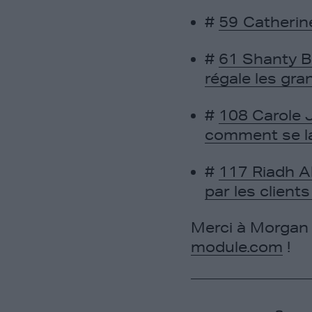
#
59 Catherin
#
61 Shanty Ba
régale les gra
#
108 Carole Ju
comment se la
#
117 Riadh Al
par les client
Merci à Morgan 
module.com
!