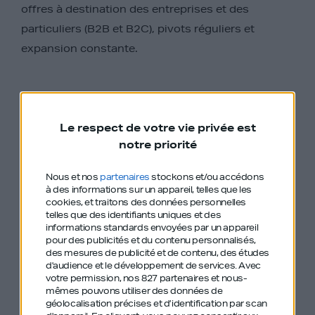
offres à destination des entreprises et des
particuliers (B2B et B2C), pivots réguliers et
expansion constante.
Passionné du développement commercial,
Michael retrace 25 ans d’American Vintage et
Le respect de votre vie privée est
notre priorité
partage ses apprentissages :
Nous et nos
partenaires
stockons et/ou accédons
à des informations sur un appareil, telles que les
Comment être le meilleur vendeur ?
cookies, et traitons des données personnelles
telles que des identifiants uniques et des
informations standards envoyées par un appareil
Concevoir LE produit pour pénétrer un marché
pour des publicités et du contenu personnalisés,
des mesures de publicité et de contenu, des études
d'audience et le développement de services.
Avec
Travailler sans contrat : le bon sens l’emporte-t-
votre permission, nos 827 partenaires et nous-
il toujours vraiment ?
mêmes pouvons utiliser des données de
géolocalisation précises et d’identification par scan