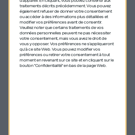
d'appareil. En cliquant, vous pouvez consentir aux
Savoir se réinventer : les virages garants des
traitements décrits précédemment. Vous pouvez
également refuser de donner votre consentement
grandes victoires
ou accéder à des informations plus détaillées et
modifier vos préférences avant de consentir.
Veuillez noter que certains traitements de vos
Le secret de la gestion des magasins
données personnelles peuvent ne pas nécessiter
votre consentement, mais vous avez le droit de
vous y opposer. Vos préférences ne s'appliqueront
Comment réussir son développement à
qu’à ce site Web. Vous pouvez modifier vos
l’international ?
préférences ou retirer votre consentement à tout
moment en revenant sur ce site et en cliquant sur le
bouton "Confidentialité" en bas de la page Web.
Un exemple à suivre pour toutes les entreprises
retail : entre pragmatisme et efficacité, avec une
bonne dose de motivation.