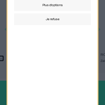
plus d'options
je refuse
ROBERT GENTZ
R
Zalando
Za