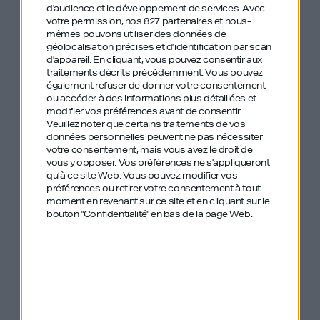
d'audience et le développement de services.
Avec
votre permission, nos 827 partenaires et nous-
mêmes pouvons utiliser des données de
géolocalisation précises et d’identification par scan
d'appareil. En cliquant, vous pouvez consentir aux
traitements décrits précédemment. Vous pouvez
également refuser de donner votre consentement
ou accéder à des informations plus détaillées et
Le podcast GDIY en intégralité sur Deezer
modifier vos préférences avant de consentir.
Veuillez noter que certains traitements de vos
données personnelles peuvent ne pas nécessiter
votre consentement, mais vous avez le droit de
vous y opposer. Vos préférences ne s'appliqueront
qu’à ce site Web. Vous pouvez modifier vos
préférences ou retirer votre consentement à tout
moment en revenant sur ce site et en cliquant sur le
bouton "Confidentialité" en bas de la page Web.
L’histoire de