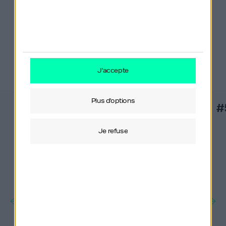
Derniers épisodes
j'accepte
plus d'options
#557
#
je refuse