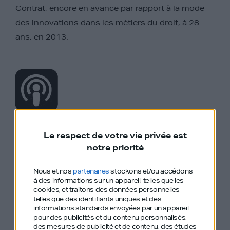
Contrat
, encore en avance par rapport à la mode
des innovations dans les métiers du droit, à 28
ans, en 2013.
Le podcast GDIY en intégralité sur Apple Podcast
Le respect de votre vie privée est
notre priorité
Nous et nos
partenaires
stockons et/ou accédons
à des informations sur un appareil, telles que les
cookies, et traitons des données personnelles
telles que des identifiants uniques et des
informations standards envoyées par un appareil
Le podcast GDIY en intégralité sur Spotify
pour des publicités et du contenu personnalisés,
des mesures de publicité et de contenu, des études