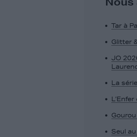
Nous 
Tar à Pa
Glitter 
JO 2026
Laurenc
La séri
L’Enfer
Gourou 
Seul a