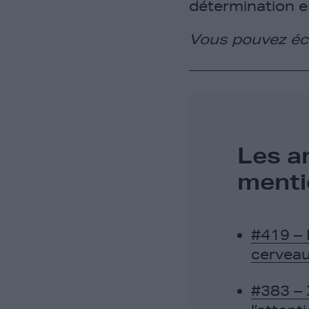
détermination e
Vous pouvez écr
Les a
menti
#419 – 
cerveau
#383 – 