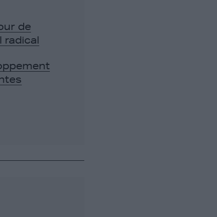
our de
 radical
eloppement
ntes