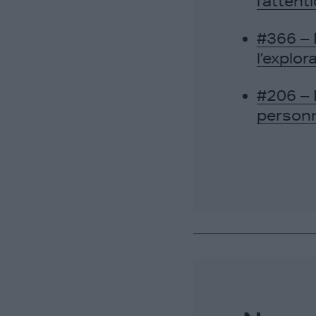
l’attent
#366 – 
l’explo
#206 – 
personn