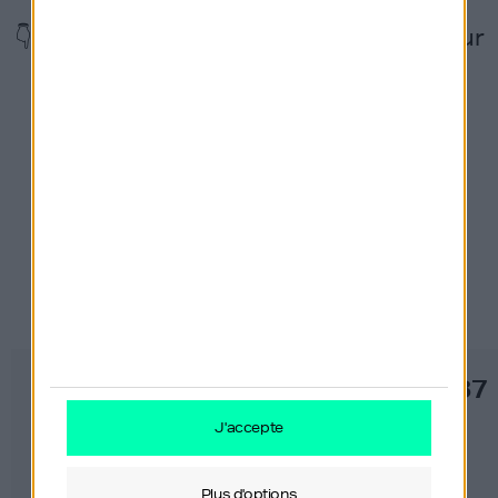
👇 Suivez également le podcast GDIY sur
les réseaux !
Derniers épisodes
#559
#137
j'accepte
plus d'options