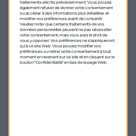
traitements décrits précédemment. Vous pouvez
également refuser de donner votre consentement
ou accéder à des informations plus détaillées et
modifier vos préférences avant de consentir.
Veuillez noter que certains traitements de vos
Le podcast Génération Do It Yourself, en intégralié
données personnelles peuvent ne pas nécessiter
sur Spotify
votre consentement, mais vous avez le droit de
vous y opposer. Vos préférences ne s'appliqueront
qu’à ce site Web. Vous pouvez modifier vos
préférences ou retirer votre consentement à tout
moment en revenant sur ce site et en cliquant sur le
bouton "Confidentialité" en bas de la page Web.
Le podcast Génération Do It Yourself, en intégralité
sur Deezer