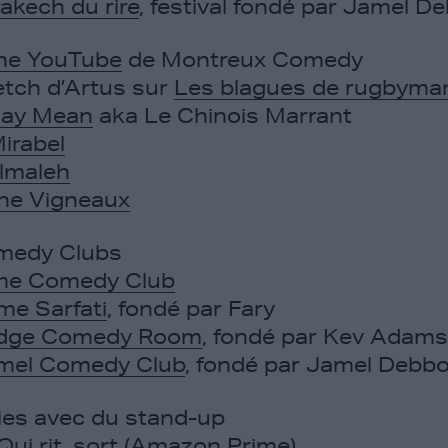
akech du rire
, festival fondé par Jamel 
ne YouTube
de Montreux Comedy
etch d’Artus sur
Les blagues de rugbyma
Hay Mean
aka Le Chinois Marrant
irabel
lmaleh
ine Vigneaux
medy Clubs
me Comedy Club
e Sarfati
, fondé par Fary
idge Comedy Room
, fondé par Kev Adams
mel Comedy Club
, fondé par Jamel Debb
ies avec du stand-up
Qui rit, sort
(Amazon Prime)