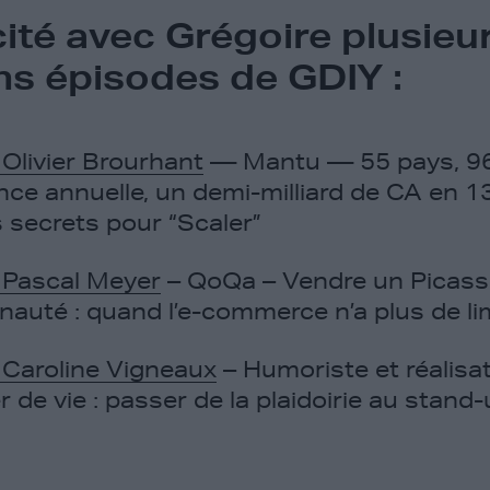
cité avec Grégoire plusieu
ns épisodes de GDIY :
Olivier Brourhant
— Mantu — 55 pays, 9
nce annuelle, un demi-milliard de CA en 
s secrets pour “Scaler”
 Pascal Meyer
– QoQa – Vendre un Picass
uté : quand l’e-commerce n’a plus de li
 Caroline Vigneaux
– Humoriste et réalisat
 de vie : passer de la plaidoirie au stand