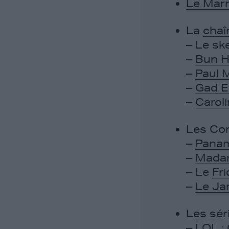
Le Marr
La
chaî
– Le sk
–
Bun 
–
Paul M
–
Gad E
–
Carol
Les Co
–
Pana
–
Madam
– Le
Fr
–
Le Ja
Les sér
–
LOL : 