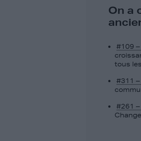
On a 
ancie
#109 – 
croissa
tous le
#311 –
communa
#261 –
Changer