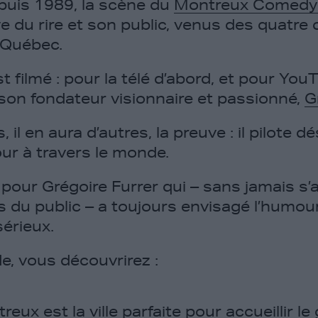
puis 1989, la scène du
Montreux Comedy 
ève du rire et son public, venus des quatr
 Québec.
st filmé : pour la télé d’abord, et pour You
son fondateur visionnaire et passionné,
G
il en aura d’autres, la preuve : il pilote d
our à travers le monde.
pour Grégoire Furrer qui – sans jamais s’ar
s du public – a toujours envisagé l’hum
sérieux.
e, vous découvrirez :
ux est la ville parfaite pour accueillir le 