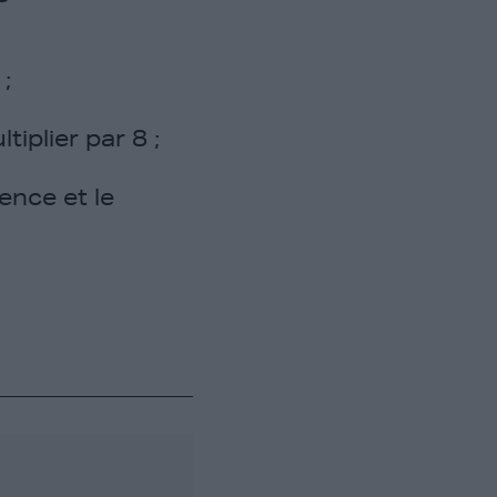
;
iplier par 8 ;
ence et le
;