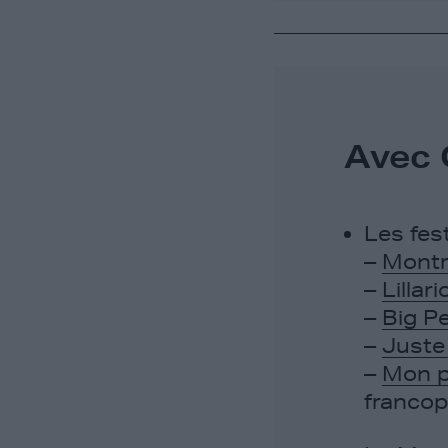
Avec G
Les fes
–
Montr
–
Lillar
–
Big Pe
–
Juste
–
Mon p
franco