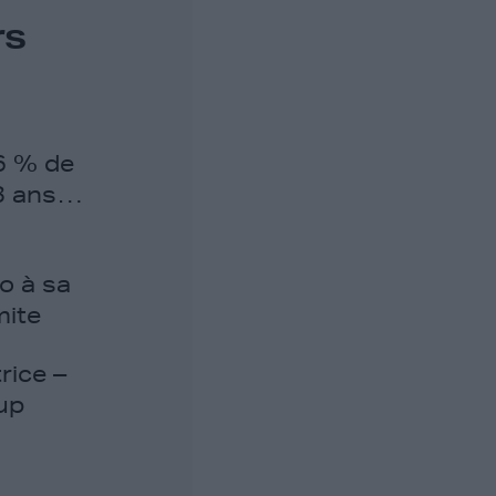
rs
6 % de
13 ans…
o à sa
mite
rice –
-up