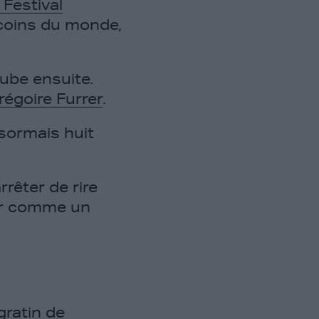
Festival
e coins du monde,
Tube ensuite.
régoire Furrer
.
ésormais huit
rêter de rire
our comme un
gratin de