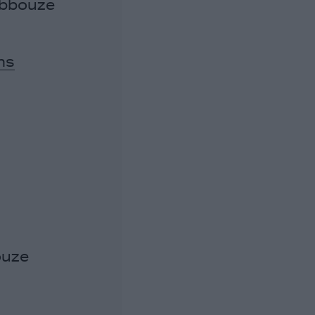
Debbouze
ns
ouze