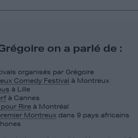
régoire on a parlé de :
tivals organisés par Grégoire
eux Comedy Festival
à Montreux
ious
à Lille
rf
à Cannes
 pour Rire
à Montréal
remier Montreux
dans 9 pays africains
phones