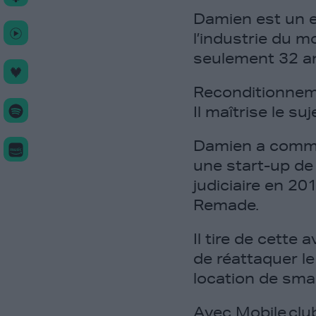
Damien est un e
l’industrie du m
seulement 32 a
Reconditionneme
Il maîtrise le su
Damien a comme
une start-up de
judiciaire en 20
Remade.
Il tire de cette
de réattaquer l
location de sm
Avec
Mobile.clu