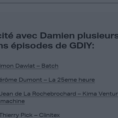
cité avec Damien plusieur
ns épisodes de GDIY:
imon Dawlat – Batch
Jérôme Dumont – La 25eme heure
Jean de La Rochebrochard – Kima Ventur
machine
hierry Pick – Clinitex