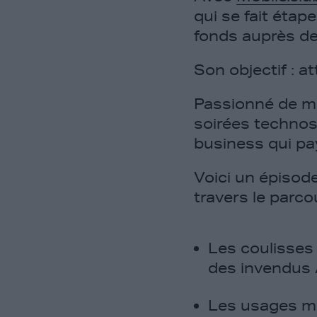
qui se fait étap
fonds auprès d
Son objectif : a
Passionné de mu
soirées technos
business qui pa
Voici un épisod
travers le parco
Les coulisses
des invendus
Les usages mo