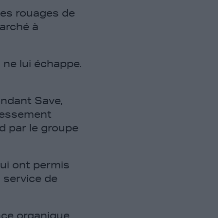
les rouages de
marché à
 ne lui échappe.
ndant Save,
dressement
rd par le groupe
lui ont permis
, service de
ance organique