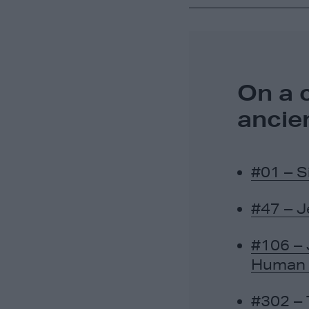
On a 
ancie
#01 – S
#47 – 
#106 – 
Human 
#302 – T