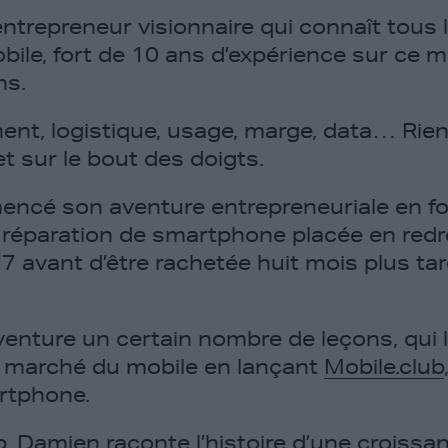
ntrepreneur visionnaire qui connaît tous 
obile, fort de 10 ans d’expérience sur ce 
ns.
nt, logistique, usage, marge, data… Rien
jet sur le bout des doigts.
ncé son aventure entrepreneuriale en fo
 réparation de smartphone placée en re
17 avant d’être rachetée huit mois plus ta
 aventure un certain nombre de leçons, qui 
e marché du mobile en lançant
Mobile.club
artphone.
b
, Damien raconte l’histoire d’une croiss