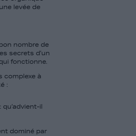
 une levée de
é bon nombre de
es secrets d’un
qui fonctionne.
ns complexe à
é :
qu’advient-il
ent dominé par