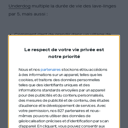
Underdog
multiple la durée de vie des lave-linges
par 5, mais aussi :
Comment c’est de grandir dans un village de
400 habitants ;
Le respect de votre vie privée est
notre priorité
La guerre du pricing en ligne ;
Nous et nos
partenaires
stockons et/ou accédons
Les clés d’un M&A réussi pour l’acheteur
à des informations sur un appareil, telles que les
comme le vendeur ;
cookies, et traitons des données personnelles
telles que des identifiants uniques et des
informations standards envoyées par un appareil
Diriger une entreprise quand on est en deuil
pour des publicités et du contenu personnalisés,
des mesures de publicité et de contenu, des études
d'audience et le développement de services.
Avec
La technique pour écrire un roman en 8
votre permission, nos 827 partenaires et nous-
mêmes pouvons utiliser des données de
semaines.
géolocalisation précises et d’identification par scan
d'appareil. En cliquant, vous pouvez consentir aux