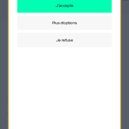
j'accepte
plus d'options
Les news
je refuse
Résumés des épisodes, articles sur
l’entrepreneuriat et le monde du podcast
en France.
5 min de lecture
Comment écouter un podcast ?
Outils et organisation