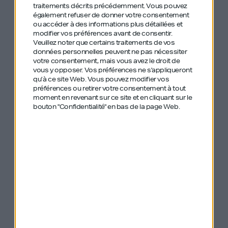
traitements décrits précédemment. Vous pouvez
Je vous ai négocié un code promo sur
également refuser de donner votre consentement
underdog.shop
: tapez DOIT pour 10% de
ou accéder à des informations plus détaillées et
modifier vos préférences avant de consentir.
réduction sur tous les produits.
Veuillez noter que certains traitements de vos
données personnelles peuvent ne pas nécessiter
votre consentement, mais vous avez le droit de
vous y opposer. Vos préférences ne s'appliqueront
qu’à ce site Web. Vous pouvez modifier vos
préférences ou retirer votre consentement à tout
moment en revenant sur ce site et en cliquant sur le
On a cité avec
bouton "Confidentialité" en bas de la page Web.
Claire plusieurs
anciens épisodes
de GDIY :
#305 Paul Mouginot – Stabler