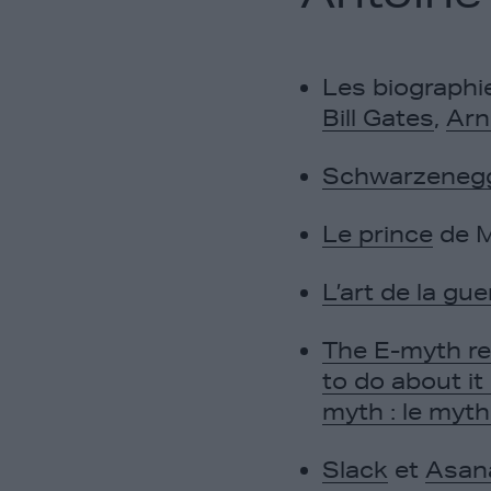
Les biographie
Bill Gates
,
Arn
Schwarzeneg
Le prince
de M
L’art de la gue
The E-myth re
to do about i
myth : le myth
Slack
et
Asan