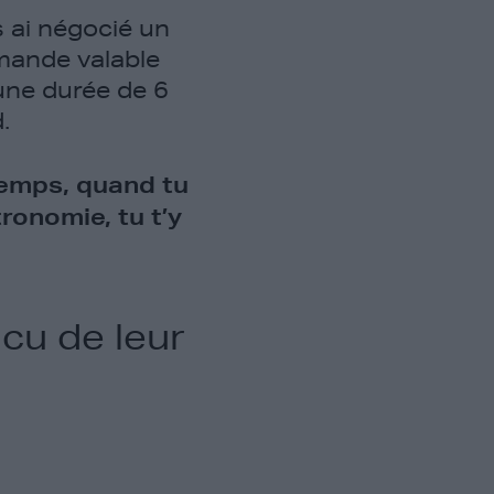
s ai négocié un
mande valable
 une durée de 6
d.
emps, quand tu
ronomie, tu t’y
cu de leur