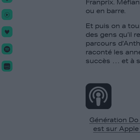
Franprix. Méfian
ou en barre.
Et puis on a tour
des gens qu’il re
parcours d’Antho
raconté les ann
succès … et à s
Génération Do 
est sur Appl