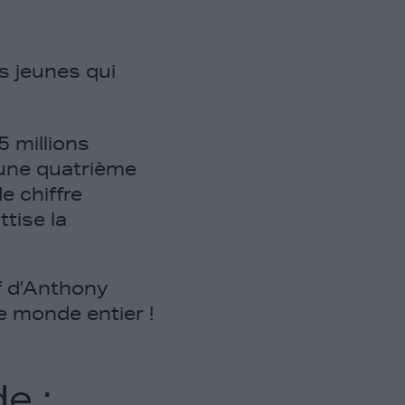
es jeunes qui
5 millions
’une quatrième
e chiffre
ttise la
if d’Anthony
e monde entier !
e :