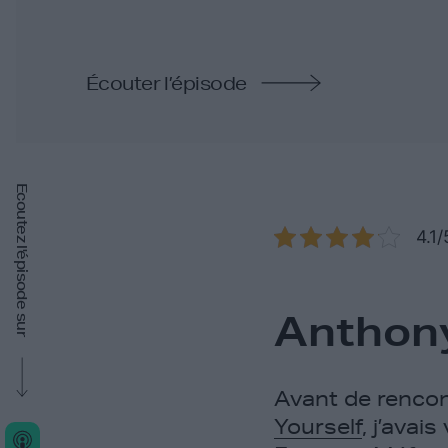
Écouter l’épisode
Ecoutez l'épisode sur
4.1/
Anthon
Avant de renco
Yourself
, j’avai