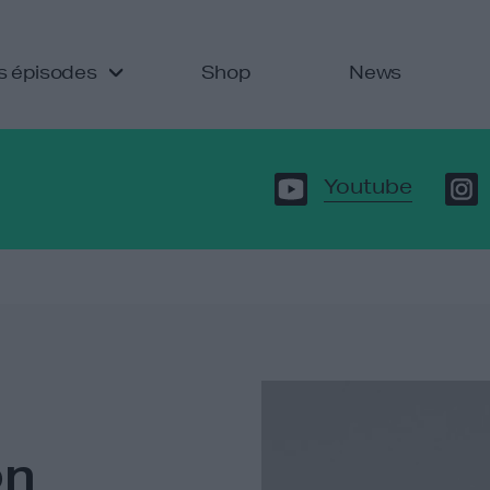
s épisodes
Shop
News
Youtube
on