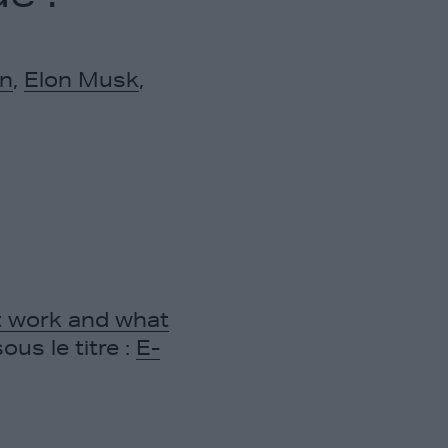
on
,
Elon Musk
,
t work and what
ous le titre :
E-