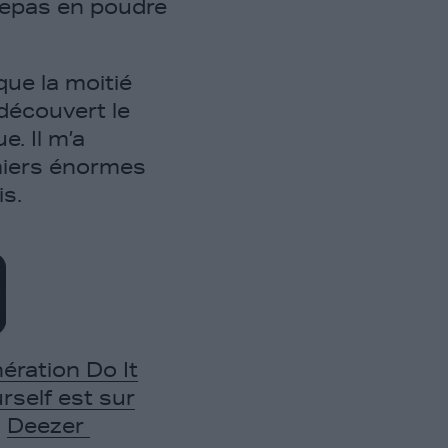
 repas en poudre
que la moitié
 découvert le
e. Il m’a
miers énormes
is.
ération Do It
rself est sur
Deezer