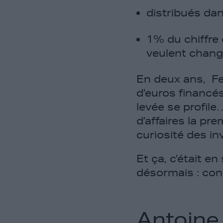
distribués da
1% du chiffre 
veulent chang
En deux ans, Fee
d’euros financé
levée se profile…
d’affaires la pre
curiosité des in
Et ça, c’était e
désormais : con
Antoine