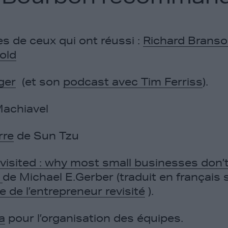
s de ceux qui ont réussi :
Richard Brans
old
ger
(et son
podcast avec Tim Ferriss
).
achiavel
rre
de Sun Tzu
visited : why most small businesses don’
t
de Michael E.Gerber (traduit en français s
e de l’entrepreneur revisité
).
a
pour l’organisation des équipes.