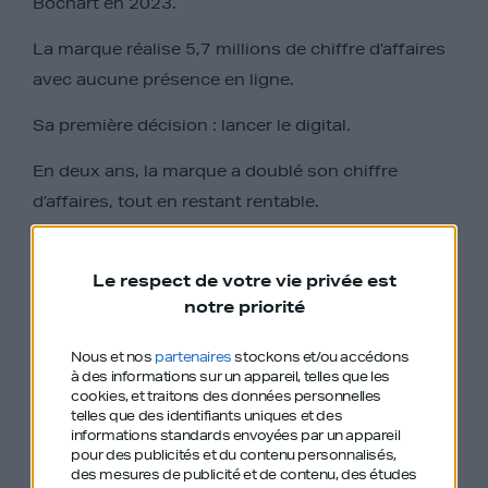
Bochart en 2023.
La marque réalise 5,7 millions de chiffre d’affaires
avec aucune présence en ligne.
Sa première décision : lancer le digital.
En deux ans, la marque a doublé son chiffre
d’affaires, tout en restant rentable.
Dans cet épisode, Anne-Laure nous livre les
dessous d’une stratégie de digitalisation bien
Le respect de votre vie privée est
notre priorité
rodée, fondée sur la qualité des produits et de
l’expérience client.
Nous et nos
partenaires
stockons et/ou accédons
à des informations sur un appareil, telles que les
cookies, et traitons des données personnelles
telles que des identifiants uniques et des
informations standards envoyées par un appareil
pour des publicités et du contenu personnalisés,
des mesures de publicité et de contenu, des études