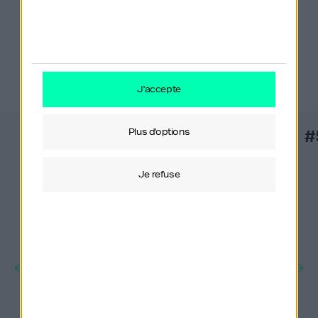
Derniers épisodes
j'accepte
plus d'options
#557
#
je refuse