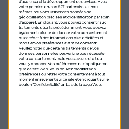
d'audience et le développement de services.
Avec
votre permission, nos 827 partenaires et nous-
Les anciens
mêmes pouvons utiliser des données de
géolocalisation précises et d’identification par scan
épisodes de GDIY
d'appareil. En cliquant, vous pouvez consentir aux
traitements décrits précédemment. Vous pouvez
mentionnés :
également refuser de donner votre consentement
ou accéder à des informations plus détaillées et
modifier vos préférences avant de consentir.
Veuillez noter que certains traitements de vos
données personnelles peuvent ne pas nécessiter
#4 – Bruno Lévêque – Le codeur fou qui a
votre consentement, mais vous avez le droit de
vous y opposer. Vos préférences ne s'appliqueront
lancé Prestashop !
qu’à ce site Web. Vous pouvez modifier vos
préférences ou retirer votre consentement à tout
moment en revenant sur ce site et en cliquant sur le
#483 – Carlos Ghosn – Out of the box :
bouton "Confidentialité" en bas de la page Web.
masterclass business de l’évadé du siècle
#488 – Valentin Kretz – Le vrai business
des Kretz derrière la série Netflix
#485 – Tibo InShape – Le Syndrome du