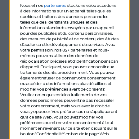
“Nous n’avons jamais eu la vision de créer
Nous et nos
partenaires
stockons et/ou accédons
à des informations sur un appareil, telles que les
une boîte aussi grosse.”
cookies, et traitons des données personnelles
telles que des identifiants uniques et des
informations standards envoyées par un appareil
En plus de cela, vous saurez tout sur le parcours
pour des publicités et du contenu personnalisés,
d’Adrien. De ses années en pension pas toujours
des mesures de publicité et de contenu, des études
d'audience et le développement de services.
Avec
faciles, à son premier
crush
professionnel chez
votre permission, nos 827 partenaires et nous-
Bain avec
Nicolas Lombard
, son associé de
mêmes pouvons utiliser des données de
géolocalisation précises et d’identification par scan
toujours, jusqu’à la création de JobTeaser. Vous
d'appareil. En cliquant, vous pouvez consentir aux
traitements décrits précédemment. Vous pouvez
apprendrez également comment ils l’ont fait
également refuser de donner votre consentement
grossir tranquillement entre 2008 et 2015 avant
ou accéder à des informations plus détaillées et
modifier vos préférences avant de consentir.
de faire trois levées de fond de 3, 15 et 50 millions.
Veuillez noter que certains traitements de vos
données personnelles peuvent ne pas nécessiter
Vous découvrirez aussi la méthode “answer first”
votre consentement, mais vous avez le droit de
vous y opposer. Vos préférences ne s'appliqueront
qu’il utilisait chez Bain et repartirez avec une pile à
qu’à ce site Web. Vous pouvez modifier vos
livres énorme !
préférences ou retirer votre consentement à tout
moment en revenant sur ce site et en cliquant sur le
Un échange trop court, chaleureux, transparent,
bouton "Confidentialité" en bas de la page Web.