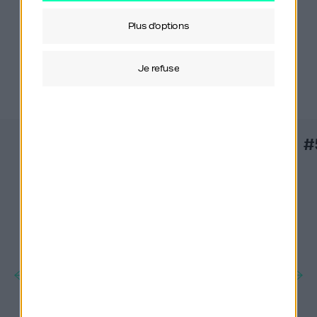
plus d'options
Derniers épisodes
je refuse
#557
#