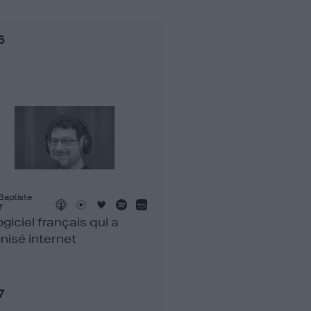
6
Baptiste
f
ogiciel français qui a
nisé internet
7