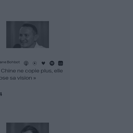
ane Bohbot
 Chine ne copie plus, elle
se sa vision »
4