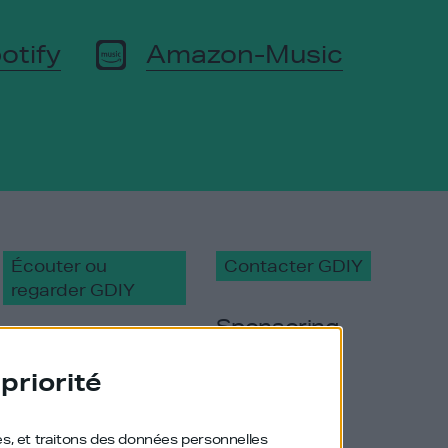
otify
Amazon-Music
Écouter ou
Contacter GDIY
regarder GDIY
Sponsoring
Apple Podcast
priorité
Newsletter
YouTube
es, et traitons des données personnelles