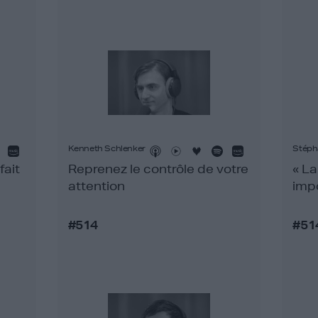
Kenneth Schlenker
Stéph
fait
Reprenez le contrôle de votre
« La
attention
impo
#514
#51