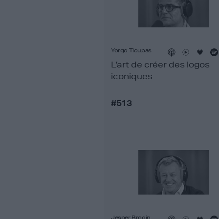
Yorgo Tloupas
L’art de créer des logos
iconiques
#513
Jesper Brodin