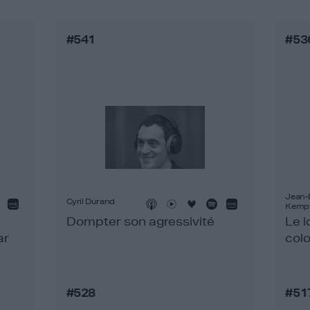
#541
#53
Jean-
Cyril Durand
Kemp
Dompter son agressivité
Le l
ar
colo
#528
#51