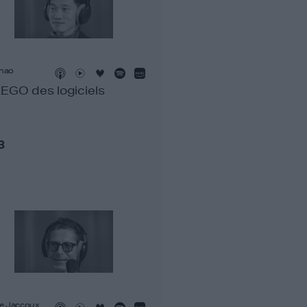
Zhao
LEGO des logiciels
3
le Jaccoux