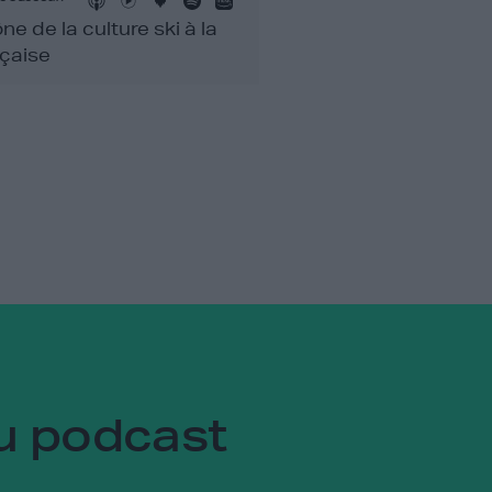
ône de la culture ski à la
nçaise
u podcast