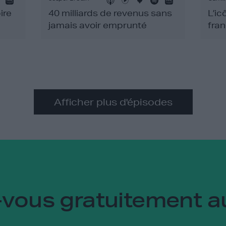
ire
40 milliards de revenus sans
L’ic
jamais avoir emprunté
fra
Afficher plus d'épisodes
vous gratuitement a