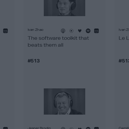
Ivan Zhao
Ivan 
The software toolkit that
Le 
beats them all
#513
#51
Jesper Brodin
Camil