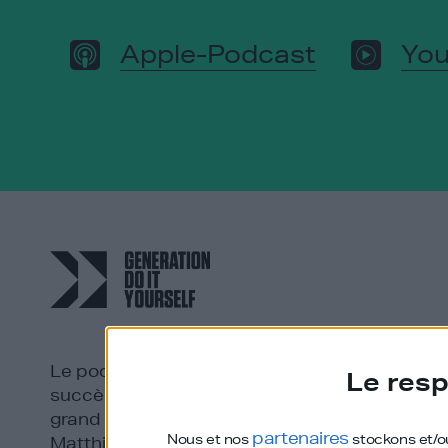
Apple-Podcast
You
Le podcast français qui décortique le
Le resp
succès des personnes qui ont fait le
grand saut. Produit et animé par
partenaires
Nous et nos
stockons et/ou
Matthieu Stefani.