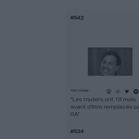
#542
Yoni Assia
“Les traders ont 18 mois
avant d’être remplacés p
l’IA”
#534